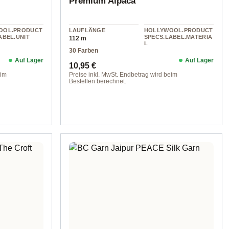
Premium Alpaca
OOL.PRODUCT
LAUFLÄNGE
HOLLYWOOL.PRODUCT
ABEL.UNIT
SPECS.LABEL.MATERIA
112 m
L
30 Farben
alpaca
Auf Lager
Auf Lager
Regulärer Preis:
10,95 €
eim
Preise inkl. MwSt. Endbetrag wird beim
Bestellen berechnet.
Farbe 030 pastellrosa