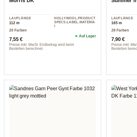
Morris DK
Summer i
LAUFLÄNGE
HOLLYWOOL.PRODUCT
LAUFLÄNGE
SPECS.LABEL.MATERIA
112 m
165 m
L
20 Farben
28 Farben
Wolle
Auf Lager
Regulärer Preis:
Regulärer 
7,55 €
7,90 €
Preise inkl. MwSt. Endbetrag wird beim
Preise inkl. Mw
Bestellen berechnet.
Bestellen berec
Farbe 1277 bluebell
Option 11