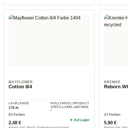
MAYFLOWER
KREMKE
Cotton 8/4
Reborn WO
LAUFLÄNGE
HOLLYWOOL.PRODUCT
SPECS.LABEL.MATERIA
170 m
L
83 Farben
23 Farben
cotton
Auf Lager
Regulärer Preis:
Regulärer 
2,48 €
5,90 €
Preise inkl. MwSt. Endbetrag wird beim
Preise inkl. Mw