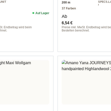
UNIT
SPECS.L
200 m
L
37 Farben
Wolle
Auf Lager
Preis:
Regulärer Preis:
Ab
6,54 €
St. Endbetrag wird beim
Preise inkl. MwSt. Endbetrag wird b
hnet.
Bestellen berechnet.