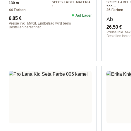
SPECS.LABEL.MATERIA
SPECS.LABEL.
130 m
L
200 g
44 Farben
26 Farben
cotton
Auf Lager
Regulärer Preis:
Regulärer 
6,85 €
Ab
Preise inkl. MwSt. Endbetrag wird beim
26,50 €
Bestellen berechnet.
Preise inkl. Mw
col. 496
Bestellen berec
Option 1