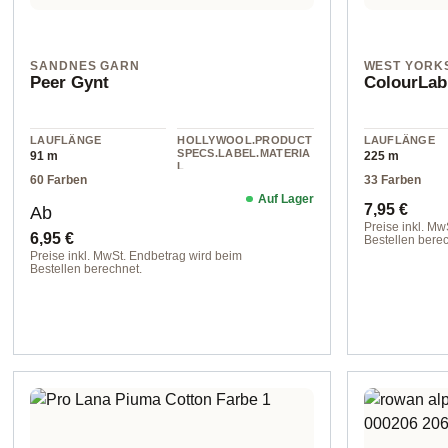
SANDNES GARN
WEST YORK
Peer Gynt
ColourLab
LAUFLÄNGE
HOLLYWOOL.PRODUCT
LAUFLÄNGE
SPECS.LABEL.MATERIA
91 m
225 m
L
60 Farben
33 Farben
Wolle
Auf Lager
Regulärer Preis:
Regulärer 
7,95 €
Ab
Preise inkl. Mw
6,95 €
Bestellen berec
Preise inkl. MwSt. Endbetrag wird beim
Farbe 111 true
Bestellen berechnet.
col. 1012 natural