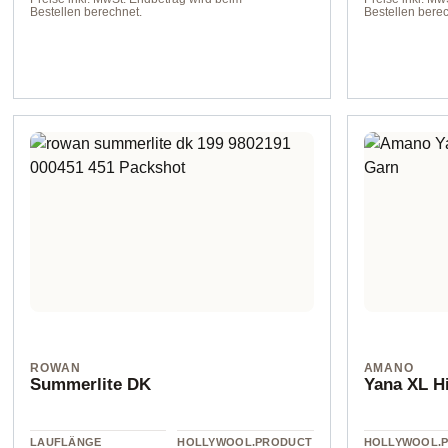
Bestellen berechnet.
Bestellen berec
Farbe 1494 dunkelorange
Blassorange
ROWAN
AMANO
Summerlite DK
Yana XL H
LAUFLÄNGE
HOLLYWOOL.PRODUCT
HOLLYWOOL.