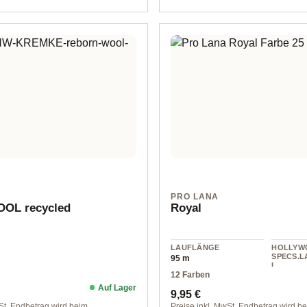
PRO LANA
OL recycled
Royal
LAUFLÄNGE
HOLLYW
SPECS.L
95 m
L
12 Farben
Wolle
Auf Lager
Preis:
Regulärer Preis:
9,95 €
St. Endbetrag wird beim
Preise inkl. MwSt. Endbetrag wird b