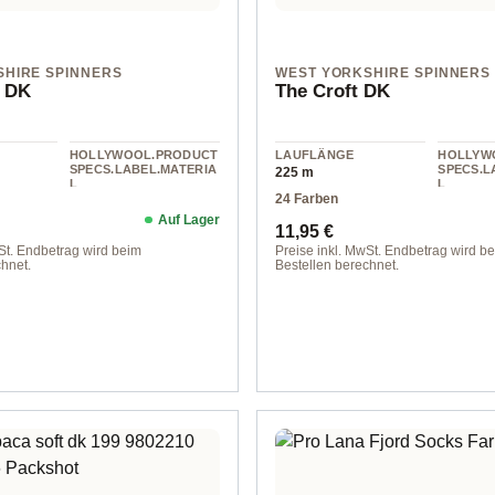
SHIRE SPINNERS
WEST YORKSHIRE SPINNERS
 DK
The Croft DK
HOLLYWOOL.PRODUCT
LAUFLÄNGE
HOLLYW
SPECS.LABEL.MATERIA
SPECS.L
225 m
L
L
24 Farben
Wolle
Wolle
Auf Lager
Preis:
Regulärer Preis:
11,95 €
St. Endbetrag wird beim
Preise inkl. MwSt. Endbetrag wird b
hnet.
Bestellen berechnet.
 blue
Farbe 010 langa