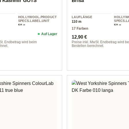
n Kashmir GOTS
Brisa
HOLLYWOOL.PRODUCT
LAUFLÄNGE
HOLLYW
SPECS.LABEL.UNIT
SPECS.L
110 m
50 g
50 g
17 Farben
Auf Lager
Preis:
Regulärer Preis:
12,90 €
St. Endbetrag wird beim
Preise inkl. MwSt. Endbetrag wird b
hnet.
Bestellen berechnet.
01 Natur weiß