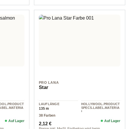
PRO LANA
Star
OOL.PRODUCT
LAUFLÄNGE
HOLLYWOOL.PRODUCT
ABEL.MATERIA
SPECS.LABEL.MATERIA
135 m
L
38 Farben
Acryl
Auf Lager
Auf Lager
Regulärer Preis:
2,12 €
eim
Preise inkl. MwSt. Endbetrag wird beim