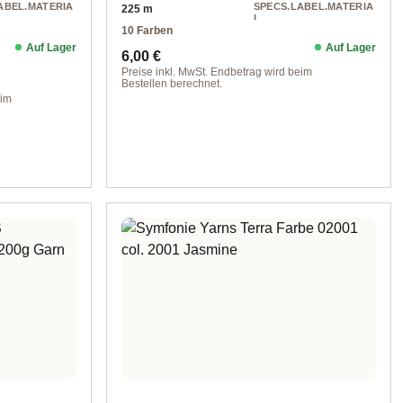
ABEL.MATERIA
SPECS.LABEL.MATERIA
225 m
L
10 Farben
Wolle
Auf Lager
Auf Lager
Regulärer Preis:
6,00 €
Preise inkl. MwSt. Endbetrag wird beim
Bestellen berechnet.
eim
Farbe 1255 natural