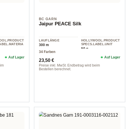
BC GARN
Jaipur PEACE Silk
OOL.PRODUCT
LAUFLÄNGE
HOLLYWOOL.PRODUCT
ABEL.MATERIA
SPECS.LABEL.UNIT
300 m
50 g
34 Farben
Auf Lager
Auf Lager
Regulärer Preis:
23,50 €
eim
Preise inkl. MwSt. Endbetrag wird beim
Bestellen berechnet.