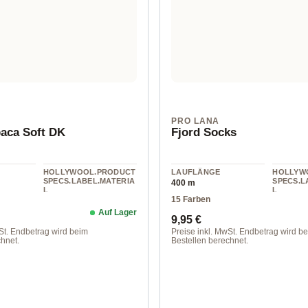
N
PRO LANA
aca Soft DK
Fjord Socks
HOLLYWOOL.PRODUCT
LAUFLÄNGE
HOLLYW
SPECS.LABEL.MATERIA
SPECS.L
400 m
L
L
15 Farben
Wolle
Wolle
Auf Lager
Preis:
Regulärer Preis:
9,95 €
St. Endbetrag wird beim
Preise inkl. MwSt. Endbetrag wird b
hnet.
Bestellen berechnet.
at
181