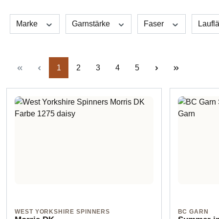
Marke
Garnstärke
Faser
Laufl
Seite
Seite
Seite
Seite
Seite
1
2
3
4
5
WEST YORKSHIRE SPINNERS
BC GARN