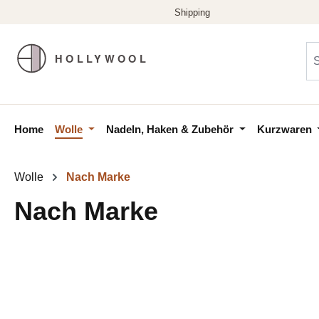
m Hauptinhalt springen
Zur Suche springen
Zur Hauptnavigation springen
Home
Wolle
Nadeln, Haken & Zubehör
Kurzwaren
Wolle
Nach Marke
Nach Marke