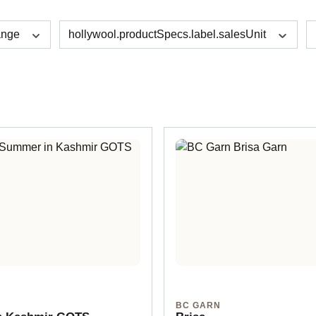
änge
hollywool.productSpecs.label.salesUnit
BC GARN