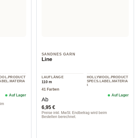
SANDNES GARN
Line
OOL.PRODUCT
LAUFLÄNGE
HOLLYWOOL.PRODUCT
ABEL.MATERIA
SPECS.LABEL.MATERIA
110 m
L
41 Farben
cotton
Auf Lager
Auf Lager
Regulärer Preis:
Ab
eim
6,95 €
Preise inkl. MwSt. Endbetrag wird beim
Bestellen berechnet.
1002 creme