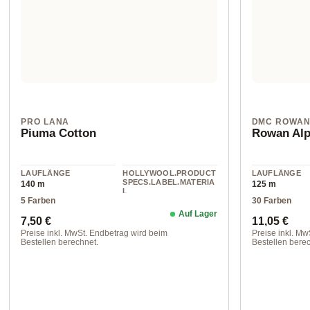
PRO LANA
DMC ROWA
Piuma Cotton
Rowan Alp
LAUFLÄNGE
HOLLYWOOL.PRODUCT
LAUFLÄNGE
SPECS.LABEL.MATERIA
140 m
125 m
L
5 Farben
30 Farben
cotton
Auf Lager
Regulärer Preis:
Regulärer 
7,50 €
11,05 €
Preise inkl. MwSt. Endbetrag wird beim
Preise inkl. Mw
Bestellen berechnet.
Bestellen berec
Farbe 1
202 Trench Co