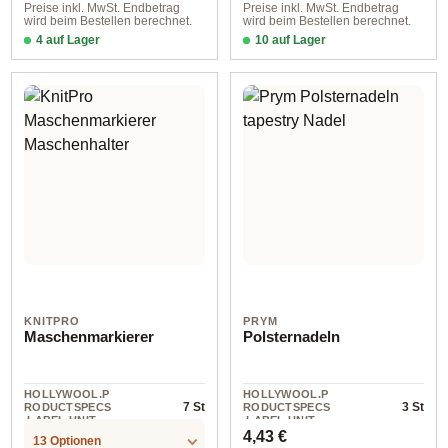
Preise inkl. MwSt. Endbetrag
Preise inkl. MwSt. Endbetrag
wird beim Bestellen berechnet.
wird beim Bestellen berechnet.
4 auf Lager
10 auf Lager
Design 4 - English
50 cm
KNITPRO
PRYM
Maschenmarkierer
Polsternadeln
HOLLYWOOL.P
HOLLYWOOL.P
7 St
3 St
RODUCTSPECS
RODUCTSPECS
.LABEL.UNIT
.LABEL.UNIT
Regulärer Preis:
4,43 €
13 Optionen