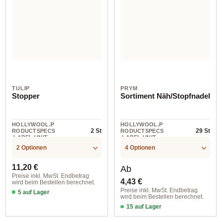
TULIP
PRYM
Stopper
Sortiment Näh/Stopfnadel
HOLLYWOOL.P
HOLLYWOOL.P
2 St
29 St
RODUCTSPECS
RODUCTSPECS
.LABEL.UNIT
.LABEL.UNIT
2 Optionen
4 Optionen
Regulärer Preis:
Regulärer Preis:
11,20 €
Ab
Preise inkl. MwSt. Endbetrag
4,43 €
wird beim Bestellen berechnet.
Preise inkl. MwSt. Endbetrag
5 auf Lager
wird beim Bestellen berechnet.
2 St
15 auf Lager
sortiert / silberfarbig / 19 St / 128147