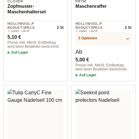
CLOVER
PRYM
Zopfmuster-
Maschenraffer
Maschenhalterset
HOLLYWOOL.P
HOLLYWOOL.P
2 St
2 St
RODUCTSPECS
RODUCTSPECS
.LABEL.UNIT
.LABEL.UNIT
Regulärer Preis:
5,10 €
3 Optionen
Preise inkl. MwSt. Endbetrag
wird beim Bestellen berechnet.
Regulärer Preis:
Ab
Auf Lager
5,00 €
Preise inkl. MwSt. Endbetrag
wird beim Bestellen berechnet.
Auf Lager