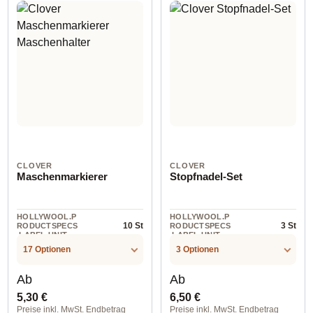
CLOVER
CLOVER
Maschenmarkierer
Stopfnadel-Set
HOLLYWOOL.P
HOLLYWOOL.P
10 St
3 St
RODUCTSPECS
RODUCTSPECS
.LABEL.UNIT
.LABEL.UNIT
17 Optionen
3 Optionen
Regulärer Preis:
Regulärer Preis:
Ab
Ab
5,30 €
6,50 €
Preise inkl. MwSt. Endbetrag
Preise inkl. MwSt. Endbetrag