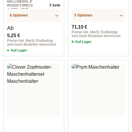
HOLLYWOOL.P
3 Seile
RODUCTSPECS
.LABEL.UNIT
6 Optionen
5 Optionen
Regulärer Preis:
Regulärer Preis:
71,10 €
Ab
Preise inkl. MwSt. Endbetrag
5,25 €
wird beim Bestellen berechnet.
Preise inkl. MwSt. Endbetrag
Auf Lager
wird beim Bestellen berechnet.
Auf Lager