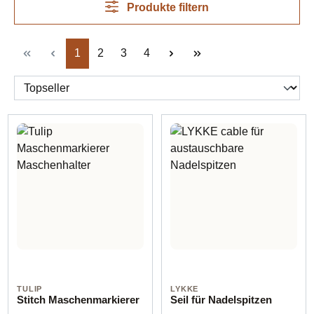
Produkte filtern
Seite
Seite
Seite
Seite
1
2
3
4
TULIP
LYKKE
Stitch Maschenmarkierer
Seil für Nadelspitzen