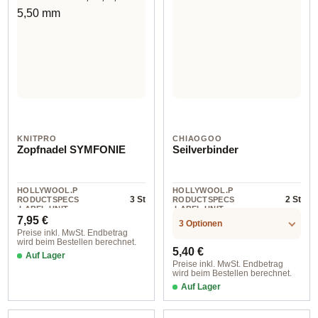
KNITPRO
CHIAOGOO
Zopfnadel SYMFONIE
Seilverbinder
HOLLYWOOL.P
HOLLYWOOL.P
3 St
2 St
RODUCTSPECS
RODUCTSPECS
.LABEL.UNIT
.LABEL.UNIT
Regulärer Preis:
7,95 €
3 Optionen
Preise inkl. MwSt. Endbetrag
wird beim Bestellen berechnet.
Regulärer Preis:
5,40 €
Auf Lager
Preise inkl. MwSt. Endbetrag
wird beim Bestellen berechnet.
Auf Lager