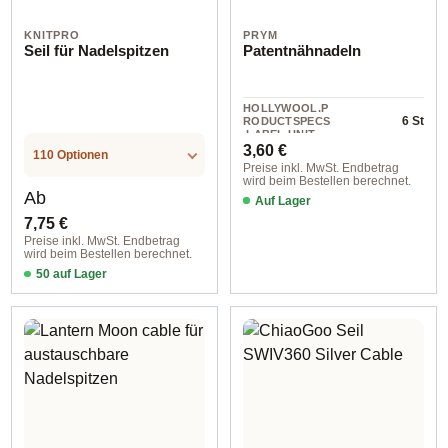
KNITPRO
PRYM
Seil für Nadelspitzen
Patentnähnadeln
HOLLYWOOL.P
6 St
RODUCTSPECS
.LABEL.UNIT
Regulärer Preis:
3,60 €
110 Optionen
Preise inkl. MwSt. Endbetrag
wird beim Bestellen berechnet.
Regulärer Preis:
Ab
Auf Lager
7,75 €
Preise inkl. MwSt. Endbetrag
wird beim Bestellen berechnet.
50 auf Lager
13 cm