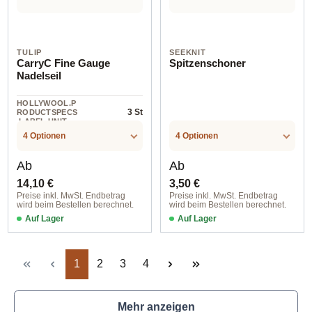
TULIP
SEEKNIT
CarryC Fine Gauge
Spitzenschoner
Nadelseil
HOLLYWOOL.P
3 St
RODUCTSPECS
.LABEL.UNIT
4 Optionen
4 Optionen
Regulärer Preis:
Regulärer Preis:
Ab
Ab
14,10 €
3,50 €
Preise inkl. MwSt. Endbetrag
Preise inkl. MwSt. Endbetrag
wird beim Bestellen berechnet.
wird beim Bestellen berechnet.
Auf Lager
Auf Lager
Seite
Seite
Seite
Seite
1
2
3
4
Mehr anzeigen