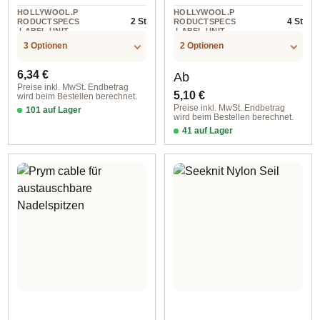
HOLLYWOOL.P
HOLLYWOOL.P
2 St
4 St
RODUCTSPECS
RODUCTSPECS
.LABEL.UNIT
.LABEL.UNIT
3 Optionen
2 Optionen
Regulärer Preis:
Regulärer Preis:
6,34 €
Ab
Preise inkl. MwSt. Endbetrag
5,10 €
wird beim Bestellen berechnet.
Preise inkl. MwSt. Endbetrag
101 auf Lager
wird beim Bestellen berechnet.
2 St #2
41 auf Lager
grün blau