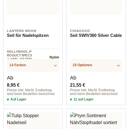
LANTERN MOON
CHIAOGOO
Seil für Nadelspitzen
Seil SWIV360 Silver Cable
HOLLYWOOL.P
RODUCTSPECS
Nylon
.LABEL.MATERI
AL
14 Farben
18 Optionen
Regulärer Preis:
Regulärer Preis:
Ab
Ab
8,95 €
21,55 €
Preise inkl. MwSt. Endbetrag
Preise inkl. MwSt. Endbetrag
wird beim Bestellen berechnet.
wird beim Bestellen berechnet.
Auf Lager
11 auf Lager
56 cm / Swivel Lantern Moon ergibt mit Nadelspitzen
Large 5 cm