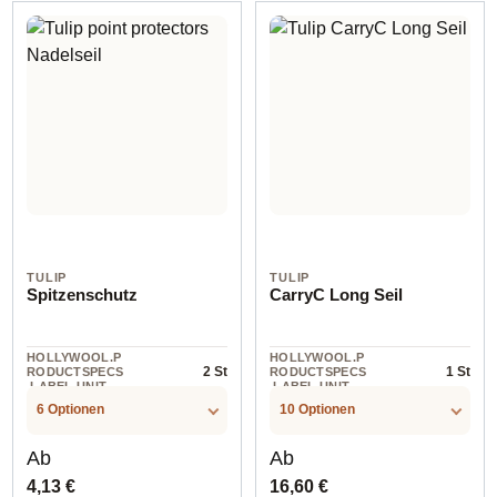
TULIP
TULIP
Spitzenschutz
CarryC Long Seil
HOLLYWOOL.P
HOLLYWOOL.P
2 St
1 St
RODUCTSPECS
RODUCTSPECS
.LABEL.UNIT
.LABEL.UNIT
6 Optionen
10 Optionen
Regulärer Preis:
Regulärer Preis:
Ab
Ab
4,13 €
16,60 €