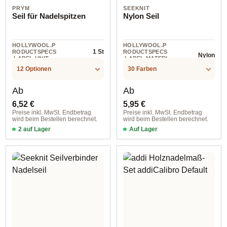
PRYM
SEEKNIT
Seil für Nadelspitzen
Nylon Seil
HOLLYWOOL.P
HOLLYWOOL.P
1 St
RODUCTSPECS
RODUCTSPECS
Nylon
.LABEL.UNIT
.LABEL.MATERI
AL
12 Optionen
30 Farben
Regulärer Preis:
Regulärer Preis:
Ab
Ab
6,52 €
5,95 €
Preise inkl. MwSt. Endbetrag
Preise inkl. MwSt. Endbetrag
wird beim Bestellen berechnet.
wird beim Bestellen berechnet.
2 auf Lager
Auf Lager
40 cm 360° Drehbar
55cm M2