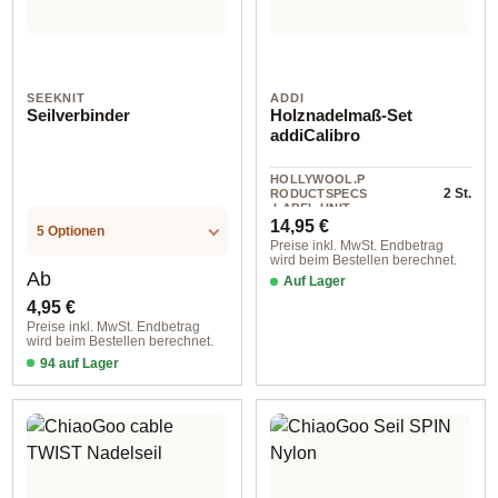
SEEKNIT
ADDI
Seilverbinder
Holznadelmaß-Set
addiCalibro
HOLLYWOOL.P
2 St.
RODUCTSPECS
.LABEL.UNIT
Regulärer Preis:
14,95 €
5 Optionen
Preise inkl. MwSt. Endbetrag
wird beim Bestellen berechnet.
Regulärer Preis:
Ab
Auf Lager
4,95 €
Preise inkl. MwSt. Endbetrag
wird beim Bestellen berechnet.
94 auf Lager
Option 1