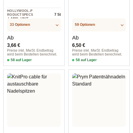
HOLLYWOOL.P
7 St
RODUCTSPECS
.LABEL.UNIT
33 Optionen
59 Optionen
Regulärer Preis:
Regulärer Preis:
Ab
Ab
3,66 €
6,50 €
Preise inkl. MwSt. Endbetrag
Preise inkl. MwSt. Endbetrag
wird beim Bestellen berechnet.
wird beim Bestellen berechnet.
58 auf Lager
58 auf Lager
Design 1 - English
Black Swivel / 40 cm / 9 cm