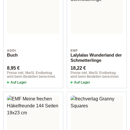
ADDI
EMF
Buch
Lalylalas Wunderland der
Schmetterlinge
Regulärer Preis:
Regulärer Preis:
8,95 €
18,22 €
Preise inkl. MwSt. Endbetrag
Preise inkl. MwSt. Endbetrag
wird beim Bestellen berechnet.
wird beim Bestellen berechnet.
Auf Lager
Auf Lager