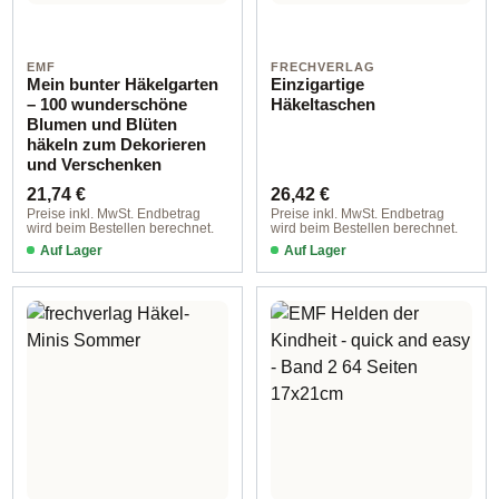
EMF
FRECHVERLAG
Mein bunter Häkelgarten
Einzigartige
– 100 wunderschöne
Häkeltaschen
Blumen und Blüten
häkeln zum Dekorieren
und Verschenken
Regulärer Preis:
Regulärer Preis:
21,74 €
26,42 €
Preise inkl. MwSt. Endbetrag
Preise inkl. MwSt. Endbetrag
wird beim Bestellen berechnet.
wird beim Bestellen berechnet.
Auf Lager
Auf Lager