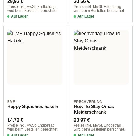
Regulärer Preis:
Regulärer Preis:
29,92 €
20,56 €
Preise inkl. MwSt. Endbetrag
Preise inkl. MwSt. Endbetrag
wird beim Bestellen berechnet.
wird beim Bestellen berechnet.
Auf Lager
Auf Lager
EMF
FRECHVERLAG
Happy Squishies häkeln
How To Slay Omas
Kleiderschrank
Regulärer Preis:
Regulärer Preis:
14,72 €
23,97 €
Preise inkl. MwSt. Endbetrag
Preise inkl. MwSt. Endbetrag
wird beim Bestellen berechnet.
wird beim Bestellen berechnet.
Auf Lager
Auf Lager