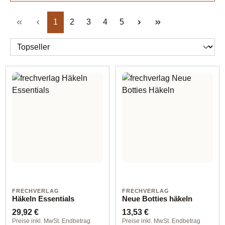
Seite
Seite
Seite
Seite
Seite
1
2
3
4
5
FRECHVERLAG
FRECHVERLAG
Häkeln Essentials
Neue Botties häkeln
Regulärer Preis:
Regulärer Preis:
29,92 €
13,53 €
Preise inkl. MwSt. Endbetrag
Preise inkl. MwSt. Endbetrag