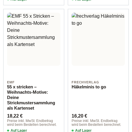
EMF
FRECHVERLAG
55 x stricken –
Häkelminis to go
Weihnachts-Motive:
Deine
Strickmustersammlung
als Kartenset
Regulärer Preis:
Regulärer Preis:
18,22 €
16,20 €
Preise inkl. MwSt. Endbetrag
Preise inkl. MwSt. Endbetrag
wird beim Bestellen berechnet.
wird beim Bestellen berechnet.
Auf Lager
Auf Lager