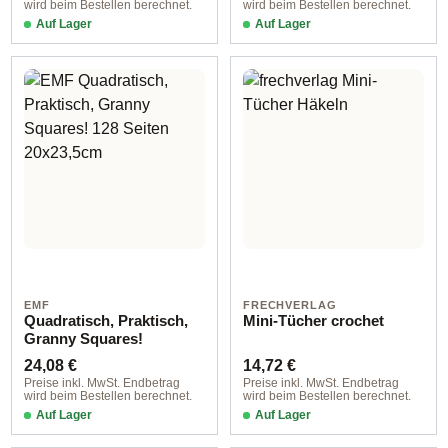
wird beim Bestellen berechnet.
wird beim Bestellen berechnet.
Auf Lager
Auf Lager
EMF
FRECHVERLAG
Quadratisch, Praktisch,
Mini-Tücher crochet
Granny Squares!
Regulärer Preis:
Regulärer Preis:
24,08 €
14,72 €
Preise inkl. MwSt. Endbetrag
Preise inkl. MwSt. Endbetrag
wird beim Bestellen berechnet.
wird beim Bestellen berechnet.
Auf Lager
Auf Lager