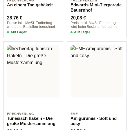
FRECHVERLAG
FRECHVERLAG
An einem Tag gehäkelt
Edwards Mini-Tierparade.
Bauernhof
Regulärer Preis:
Regulärer Preis:
28,76 €
20,08 €
Preise inkl. MwSt. Endbetrag
Preise inkl. MwSt. Endbetrag
wird beim Bestellen berechnet.
wird beim Bestellen berechnet.
Auf Lager
Auf Lager
FRECHVERLAG
EMF
Tunesisch häkeln - Die
Amigurumis - Soft und
große Mustersammlung
cosy