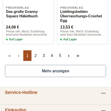
FRECHVERLAG
FRECHVERLAG
Das große Granny
Lieblingshelden
Square Häkelbuch
Überraschungs-Crochet
Egg
Regulärer Preis:
Regulärer Preis:
24,08 €
13,53 €
Preise inkl. MwSt. Endbetrag
Preise inkl. MwSt. Endbetrag
wird beim Bestellen berechnet.
wird beim Bestellen berechnet.
Auf Lager
Auf Lager
Seite
Seite
Seite
Seite
Seite
1
2
3
4
5
Mehr anzeigen
Service-Hotline
Einkaufen