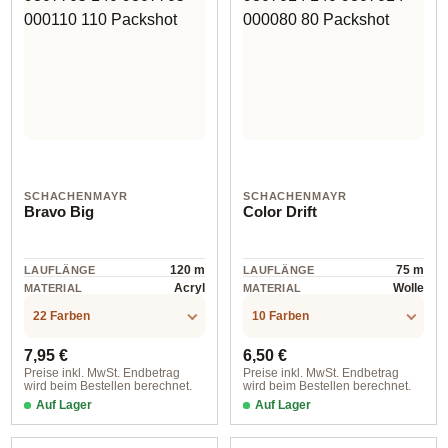
SCHACHENMAYR
SCHACHENMAYR
Bravo Big
Color Drift
120 m
75 m
LAUFLÄNGE
LAUFLÄNGE
Acryl
Wolle
MATERIAL
MATERIAL
22 Farben
10 Farben
Regulärer Preis:
Regulärer Preis:
7,95 €
6,50 €
Preise inkl. MwSt. Endbetrag
Preise inkl. MwSt. Endbetrag
wird beim Bestellen berechnet.
wird beim Bestellen berechnet.
Auf Lager
Auf Lager
00103 leinen meliert
00081 stormy day