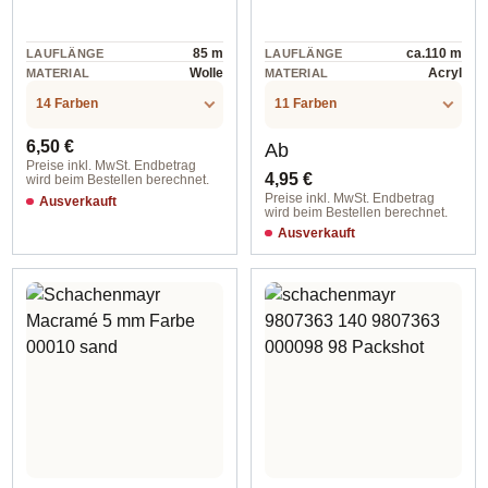
85 m
ca.110 m
LAUFLÄNGE
LAUFLÄNGE
Wolle
Acryl
MATERIAL
MATERIAL
14 Farben
11 Farben
Regulärer Preis:
Regulärer Preis:
6,50 €
Ab
Preise inkl. MwSt. Endbetrag
4,95 €
wird beim Bestellen berechnet.
Preise inkl. MwSt. Endbetrag
Ausverkauft
wird beim Bestellen berechnet.
Ausverkauft