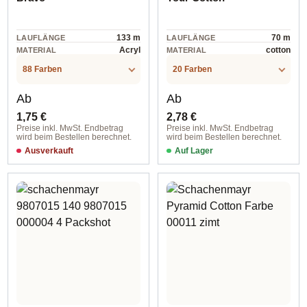
133 m
70 m
LAUFLÄNGE
LAUFLÄNGE
Acryl
cotton
MATERIAL
MATERIAL
88 Farben
20 Farben
Regulärer Preis:
Regulärer Preis:
Ab
Ab
1,75 €
2,78 €
Preise inkl. MwSt. Endbetrag
Preise inkl. MwSt. Endbetrag
wird beim Bestellen berechnet.
wird beim Bestellen berechnet.
Ausverkauft
Auf Lager
00002 natur tweed / ca. 133 m
Farbe 00022 sunflower