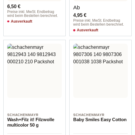
Regulärer Preis:
Regulärer Preis:
6,50 €
Ab
Preise inkl. MwSt. Endbetrag
4,95 €
wird beim Bestellen berechnet.
Preise inkl. MwSt. Endbetrag
Ausverkauft
wird beim Bestellen berechnet.
00101 weiß / ca. 120 m
Ausverkauft
00002 cream
SCHACHENMAYR
SCHACHENMAYR
Wash+Filz it! Filzwolle
Baby Smiles Easy Cotton
multicolor 50 g