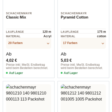
SCHACHENMAYR
SCHACHENMAYR
Classic Mix
Pyramid Cotton
120 m
175 m
LAUFLÄNGE
LAUFLÄNGE
Acryl
cotton
MATERIAL
MATERIAL
20 Farben
17 Farben
Regulärer Preis:
Regulärer Preis:
Ab
Ab
4,02 €
5,03 €
Preise inkl. MwSt. Endbetrag
Preise inkl. MwSt. Endbetrag
wird beim Bestellen berechnet.
wird beim Bestellen berechnet.
Auf Lager
Auf Lager
00020 sunflower
00002 natur