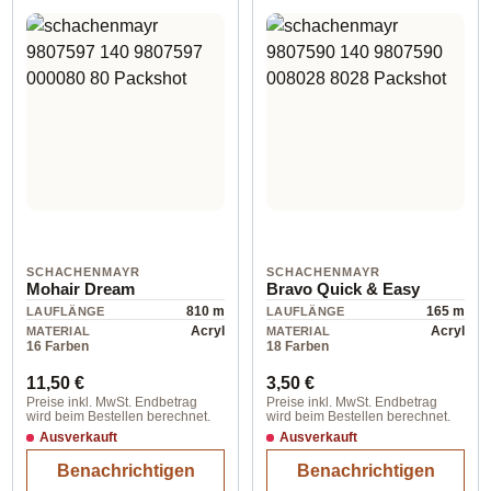
SCHACHENMAYR
SCHACHENMAYR
Mohair Dream
Bravo Quick & Easy
810 m
165 m
LAUFLÄNGE
LAUFLÄNGE
Acryl
Acryl
MATERIAL
MATERIAL
16 Farben
18 Farben
Regulärer Preis:
Regulärer Preis:
11,50 €
3,50 €
Preise inkl. MwSt. Endbetrag
Preise inkl. MwSt. Endbetrag
wird beim Bestellen berechnet.
wird beim Bestellen berechnet.
Ausverkauft
Ausverkauft
Benachrichtigen
Benachrichtigen