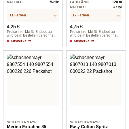
Wolle
120 m
MATERIAL
LAUFLÄNGE
Acryl
MATERIAL
11 Farben
17 Farben
Regulärer Preis:
Regulärer Preis:
4,25 €
4,75 €
Preise inkl. MwSt. Endbetrag
Preise inkl. MwSt. Endbetrag
wird beim Bestellen berechnet.
wird beim Bestellen berechnet.
Ausverkauft
Ausverkauft
00210 exotic
01038 altrosa / ca. 120 m
SCHACHENMAYR
SCHACHENMAYR
Merino Extrafine 85
Easy Cotton Spritz