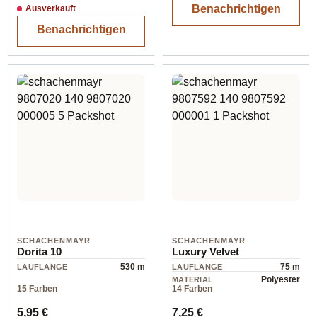
Benachrichtigen
Ausverkauft
Benachrichtigen
SCHACHENMAYR
SCHACHENMAYR
Dorita 10
Luxury Velvet
530 m
75 m
LAUFLÄNGE
LAUFLÄNGE
Polyester
MATERIAL
15 Farben
14 Farben
Regulärer Preis:
Regulärer Preis:
5,95 €
7,25 €