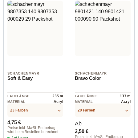
SCHACHENMAYR
SCHACHENMAYR
Soft & Easy
Bravo Color
235 m
133 m
LAUFLÄNGE
LAUFLÄNGE
Acryl
Acryl
MATERIAL
MATERIAL
23 Farben
20 Farben
Regulärer Preis:
Regulärer Preis:
4,75 €
Ab
Preise inkl. MwSt. Endbetrag
2,50 €
wird beim Bestellen berechnet.
Preise inkl. MwSt. Endbetrag
Auf Lager