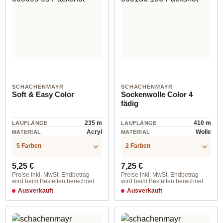
SCHACHENMAYR
SCHACHENMAYR
Soft & Easy Color
Sockenwolle Color 4
fädig
235 m
410 m
LAUFLÄNGE
LAUFLÄNGE
Acryl
Wolle
MATERIAL
MATERIAL
5 Farben
2 Farben
Regulärer Preis:
Regulärer Preis:
5,25 €
7,25 €
Preise inkl. MwSt. Endbetrag
Preise inkl. MwSt. Endbetrag
wird beim Bestellen berechnet.
wird beim Bestellen berechnet.
Ausverkauft
Ausverkauft
00095 sunset
00186 exotic color