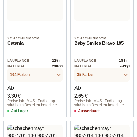
SCHACHENMAYR
SCHACHENMAYR
Catania
Baby Smiles Bravo 185
125 m
184 m
LAUFLÄNGE
LAUFLÄNGE
cotton
Acryl
MATERIAL
MATERIAL
104 Farben
35 Farben
Regulärer Preis:
Regulärer Preis:
Ab
Ab
3,30 €
2,65 €
Preise inkl. MwSt. Endbetrag
Preise inkl. MwSt. Endbetrag
wird beim Bestellen berechnet.
wird beim Bestellen berechnet.
Auf Lager
Ausverkauft
00110 schwarz
00180 flamingo color