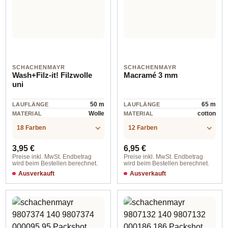
SCHACHENMAYR
SCHACHENMAYR
Wash+Filz-it! Filzwolle
Macramé 3 mm
uni
50 m
65 m
LAUFLÄNGE
LAUFLÄNGE
Wolle
cotton
MATERIAL
MATERIAL
18 Farben
12 Farben
Regulärer Preis:
Regulärer Preis:
3,95 €
6,95 €
Preise inkl. MwSt. Endbetrag
Preise inkl. MwSt. Endbetrag
wird beim Bestellen berechnet.
wird beim Bestellen berechnet.
Ausverkauft
Ausverkauft
00011 pink
3 mm / sand