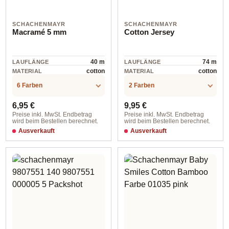
SCHACHENMAYR
SCHACHENMAYR
Macramé 5 mm
Cotton Jersey
40 m
74 m
LAUFLÄNGE
LAUFLÄNGE
cotton
cotton
MATERIAL
MATERIAL
6 Farben
2 Farben
Regulärer Preis:
Regulärer Preis:
6,95 €
9,95 €
Preise inkl. MwSt. Endbetrag
Preise inkl. MwSt. Endbetrag
wird beim Bestellen berechnet.
wird beim Bestellen berechnet.
Ausverkauft
Ausverkauft
00098 graphit