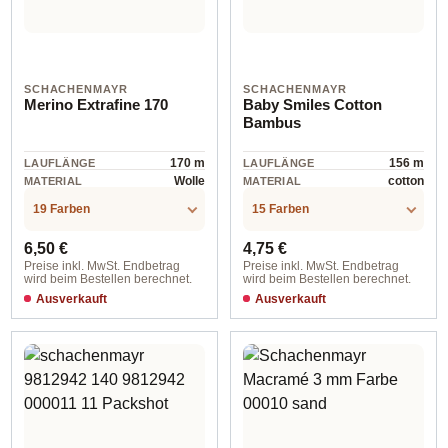
SCHACHENMAYR
SCHACHENMAYR
Merino Extrafine 170
Baby Smiles Cotton
Bambus
170 m
156 m
LAUFLÄNGE
LAUFLÄNGE
Wolle
cotton
MATERIAL
MATERIAL
19 Farben
15 Farben
Regulärer Preis:
Regulärer Preis:
6,50 €
4,75 €
Preise inkl. MwSt. Endbetrag
Preise inkl. MwSt. Endbetrag
wird beim Bestellen berechnet.
wird beim Bestellen berechnet.
Ausverkauft
Ausverkauft
00056 wolke meliert
01002 natur