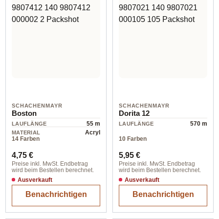
SCHACHENMAYR
SCHACHENMAYR
Boston
Dorita 12
55 m
570 m
LAUFLÄNGE
LAUFLÄNGE
Acryl
MATERIAL
14 Farben
10 Farben
Regulärer Preis:
Regulärer Preis:
4,75 €
5,95 €
Preise inkl. MwSt. Endbetrag
Preise inkl. MwSt. Endbetrag
wird beim Bestellen berechnet.
wird beim Bestellen berechnet.
Ausverkauft
Ausverkauft
Benachrichtigen
Benachrichtigen