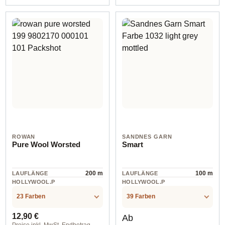
col. 2112 light yellow
03072 lavender fields
ROWAN
SANDNES GARN
Pure Wool Worsted
Smart
200 m
100 m
LAUFLÄNGE
LAUFLÄNGE
HOLLYWOOL.P
HOLLYWOOL.P
RODUCTSPECS
RODUCTSPECS
Wolle
Wolle
.LABEL.MATERI
.LABEL.MATERI
23 Farben
39 Farben
AL
AL
Regulärer Preis:
Regulärer Preis:
12,90 €
Ab