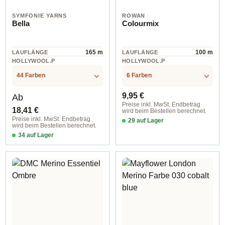
SYMFONIE YARNS
ROWAN
Bella
Colourmix
165 m
100 m
LAUFLÄNGE
LAUFLÄNGE
HOLLYWOOL.P
HOLLYWOOL.P
RODUCTSPECS
RODUCTSPECS
Wolle
Wolle
.LABEL.MATERI
.LABEL.MATERI
44 Farben
6 Farben
AL
AL
Regulärer Preis:
Regulärer Preis:
9,95 €
Ab
Preise inkl. MwSt. Endbetrag
18,41 €
wird beim Bestellen berechnet.
Preise inkl. MwSt. Endbetrag
29 auf Lager
wird beim Bestellen berechnet.
100 rainbow
34 auf Lager
col. 4023 Sunshine