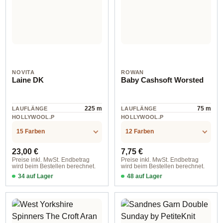
NOVITA
ROWAN
Laine DK
Baby Cashsoft Worsted
225 m
75 m
LAUFLÄNGE
LAUFLÄNGE
HOLLYWOOL.P
HOLLYWOOL.P
RODUCTSPECS
RODUCTSPECS
Wolle
Wolle
.LABEL.MATERI
.LABEL.MATERI
15 Farben
12 Farben
AL
AL
Regulärer Preis:
Regulärer Preis:
23,00 €
7,75 €
Preise inkl. MwSt. Endbetrag
Preise inkl. MwSt. Endbetrag
wird beim Bestellen berechnet.
wird beim Bestellen berechnet.
34 auf Lager
48 auf Lager
151 cloudy cotton
75 m / 10010