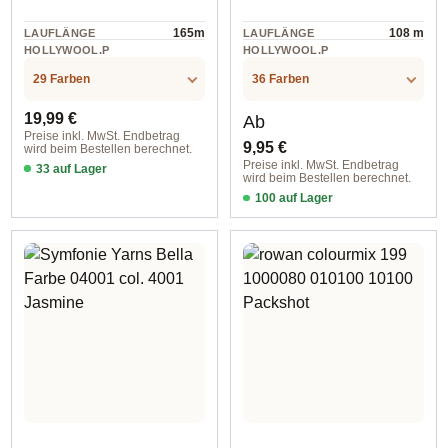
165m
108 m
LAUFLÄNGE
LAUFLÄNGE
HOLLYWOOL.P
HOLLYWOOL.P
RODUCTSPECS
RODUCTSPECS
Wolle
Wolle
.LABEL.MATERI
.LABEL.MATERI
29 Farben
36 Farben
AL
AL
Regulärer Preis:
Regulärer Preis:
19,99 €
Ab
Preise inkl. MwSt. Endbetrag
9,95 €
wird beim Bestellen berechnet.
Preise inkl. MwSt. Endbetrag
33 auf Lager
wird beim Bestellen berechnet.
col. 4011 Spring Blush
100 auf Lager
col. 2351 taupe