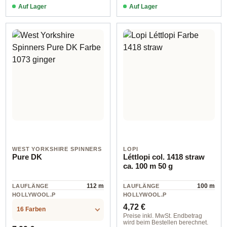
Auf Lager
Auf Lager
10 off white
106 galaxy
WEST YORKSHIRE SPINNERS
LOPI
Pure DK
Léttlopi col. 1418 straw
ca. 100 m 50 g
112 m
100 m
LAUFLÄNGE
LAUFLÄNGE
HOLLYWOOL.P
HOLLYWOOL.P
RODUCTSPECS
RODUCTSPECS
Regulärer Preis:
Wolle
Wolle
4,72 €
.LABEL.MATERI
.LABEL.MATERI
16 Farben
AL
AL
Preise inkl. MwSt. Endbetrag
wird beim Bestellen berechnet.