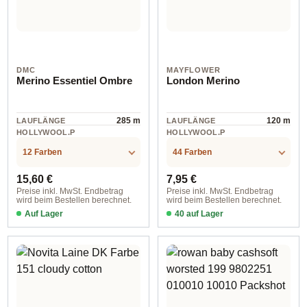
DMC
MAYFLOWER
Merino Essentiel Ombre
London Merino
285 m
120 m
LAUFLÄNGE
LAUFLÄNGE
HOLLYWOOL.P
HOLLYWOOL.P
RODUCTSPECS
RODUCTSPECS
Acryl
Wolle
.LABEL.MATERI
.LABEL.MATERI
12 Farben
44 Farben
AL
AL
Regulärer Preis:
Regulärer Preis:
15,60 €
7,95 €
Preise inkl. MwSt. Endbetrag
Preise inkl. MwSt. Endbetrag
wird beim Bestellen berechnet.
wird beim Bestellen berechnet.
Auf Lager
40 auf Lager
Farbe 040 schwarz