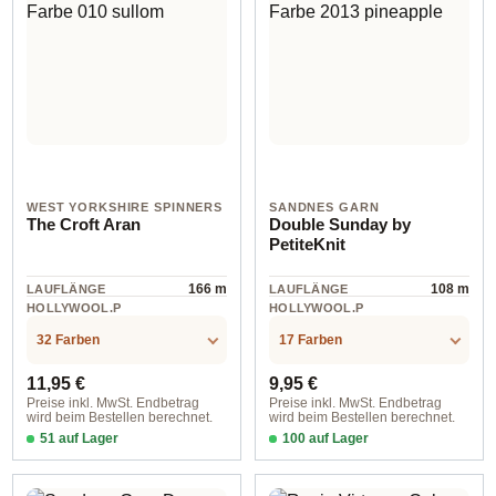
WEST YORKSHIRE SPINNERS
SANDNES GARN
The Croft Aran
Double Sunday by
PetiteKnit
166 m
108 m
LAUFLÄNGE
LAUFLÄNGE
HOLLYWOOL.P
HOLLYWOOL.P
RODUCTSPECS
RODUCTSPECS
Wolle
Wolle
.LABEL.MATERI
.LABEL.MATERI
32 Farben
17 Farben
AL
AL
Regulärer Preis:
Regulärer Preis:
11,95 €
9,95 €
Preise inkl. MwSt. Endbetrag
Preise inkl. MwSt. Endbetrag
wird beim Bestellen berechnet.
wird beim Bestellen berechnet.
51 auf Lager
100 auf Lager
Farbe 756 boddam
col. 2511 almond