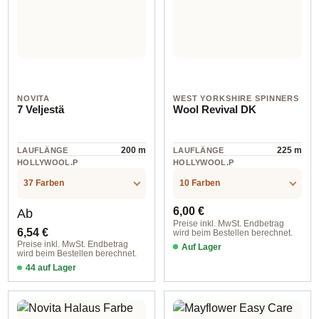
NOVITA
WEST YORKSHIRE SPINNERS
7 Veljestä
Wool Revival DK
200 m
225 m
LAUFLÄNGE
LAUFLÄNGE
HOLLYWOOL.P
HOLLYWOOL.P
RODUCTSPECS
RODUCTSPECS
Wolle
Wolle
.LABEL.MATERI
.LABEL.MATERI
37 Farben
10 Farben
AL
AL
Regulärer Preis:
Regulärer Preis:
6,00 €
Ab
Preise inkl. MwSt. Endbetrag
6,54 €
wird beim Bestellen berechnet.
Preise inkl. MwSt. Endbetrag
Auf Lager
wird beim Bestellen berechnet.
Farbe 1255 natural
44 auf Lager
10 off white