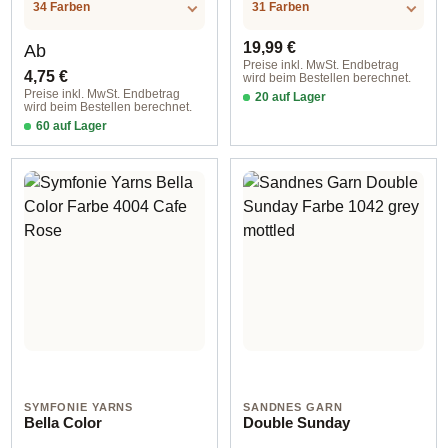
.LABEL.MATERI
.LABEL.MATERI
34 Farben
31 Farben
AL
AL
Regulärer Preis:
Regulärer Preis:
19,99 €
Ab
Preise inkl. MwSt. Endbetrag
4,75 €
wird beim Bestellen berechnet.
Preise inkl. MwSt. Endbetrag
20 auf Lager
wird beim Bestellen berechnet.
col. 1018 Bonnie Blooms
60 auf Lager
col. 269 piglet / ca. 112 m
SYMFONIE YARNS
SANDNES GARN
Bella Color
Double Sunday