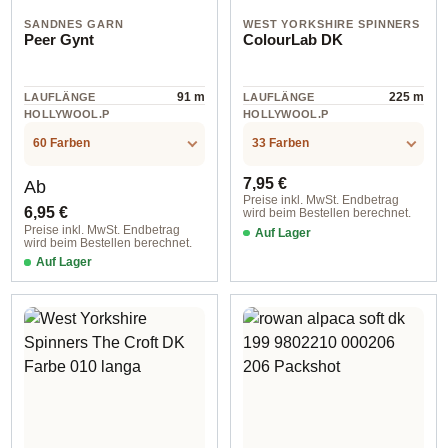
SANDNES GARN
WEST YORKSHIRE SPINNERS
Peer Gynt
ColourLab DK
91 m
225 m
LAUFLÄNGE
LAUFLÄNGE
HOLLYWOOL.P
HOLLYWOOL.P
RODUCTSPECS
RODUCTSPECS
Wolle
Wolle
.LABEL.MATERI
.LABEL.MATERI
60 Farben
33 Farben
AL
AL
Regulärer Preis:
Regulärer Preis:
7,95 €
Ab
Preise inkl. MwSt. Endbetrag
6,95 €
wird beim Bestellen berechnet.
Preise inkl. MwSt. Endbetrag
Auf Lager
wird beim Bestellen berechnet.
Farbe 111 true blue
Auf Lager
col. 1012 natural