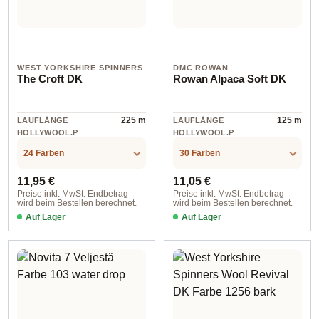
WEST YORKSHIRE SPINNERS
DMC ROWAN
The Croft DK
Rowan Alpaca Soft DK
225 m
125 m
LAUFLÄNGE
LAUFLÄNGE
HOLLYWOOL.P
HOLLYWOOL.P
RODUCTSPECS
RODUCTSPECS
Wolle
Wolle
.LABEL.MATERI
.LABEL.MATERI
24 Farben
30 Farben
AL
AL
Regulärer Preis:
Regulärer Preis:
11,95 €
11,05 €
Preise inkl. MwSt. Endbetrag
Preise inkl. MwSt. Endbetrag
wird beim Bestellen berechnet.
wird beim Bestellen berechnet.
Auf Lager
Auf Lager
Farbe 010 langa
202 Trench Coat