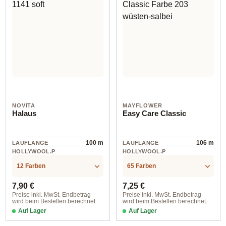
NOVITA
MAYFLOWER
Halaus
Easy Care Classic
100 m
106 m
LAUFLÄNGE
LAUFLÄNGE
HOLLYWOOL.P
HOLLYWOOL.P
RODUCTSPECS
RODUCTSPECS
Wolle
Wolle
.LABEL.MATERI
.LABEL.MATERI
12 Farben
65 Farben
AL
AL
Regulärer Preis:
Regulärer Preis:
7,90 €
7,25 €
Preise inkl. MwSt. Endbetrag
Preise inkl. MwSt. Endbetrag
wird beim Bestellen berechnet.
wird beim Bestellen berechnet.
Auf Lager
Auf Lager
131 air
Farbe 227 rot