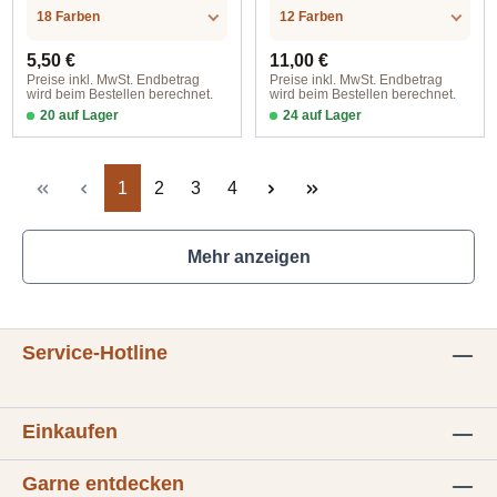
Wolle
Wolle
.LABEL.MATERI
.LABEL.MATERI
18 Farben
12 Farben
AL
AL
Regulärer Preis:
Regulärer Preis:
5,50 €
11,00 €
Preise inkl. MwSt. Endbetrag
Preise inkl. MwSt. Endbetrag
wird beim Bestellen berechnet.
wird beim Bestellen berechnet.
20 auf Lager
24 auf Lager
178 aria
261 goldfinch
Seite
Seite
Seite
Seite
1
2
3
4
Mehr anzeigen
Service-Hotline
Einkaufen
Garne entdecken