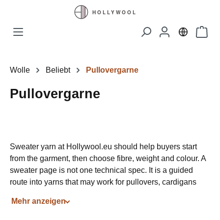
Zum Hauptinhalt springen
Waren
Wolle
Beliebt
Pullovergarne
Pullovergarne
Sweater yarn at Hollywool.eu should help buyers start
from the garment, then choose fibre, weight and colour. A
sweater page is not one technical spec. It is a guided
route into yarns that may work for pullovers, cardigans
and layered garments.
Mehr anzeigen