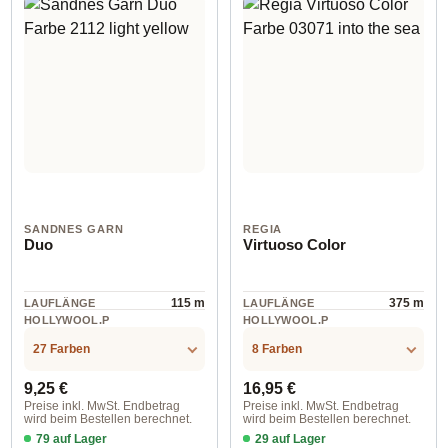
SANDNES GARN
REGIA
Duo
Virtuoso Color
115 m
375 m
LAUFLÄNGE
LAUFLÄNGE
HOLLYWOOL.P
HOLLYWOOL.P
RODUCTSPECS
RODUCTSPECS
Wolle
Wolle
.LABEL.MATERI
.LABEL.MATERI
27 Farben
8 Farben
AL
AL
Regulärer Preis:
Regulärer Preis:
9,25 €
16,95 €
Preise inkl. MwSt. Endbetrag
Preise inkl. MwSt. Endbetrag
wird beim Bestellen berechnet.
wird beim Bestellen berechnet.
79 auf Lager
29 auf Lager