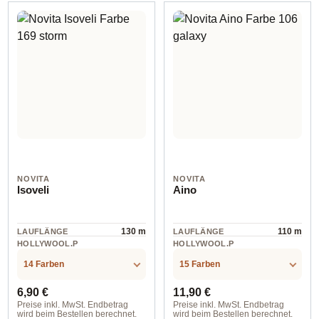
NOVITA
NOVITA
Isoveli
Aino
130 m
110 m
LAUFLÄNGE
LAUFLÄNGE
HOLLYWOOL.P
HOLLYWOOL.P
RODUCTSPECS
RODUCTSPECS
Wolle
Wolle
.LABEL.MATERI
.LABEL.MATERI
14 Farben
15 Farben
AL
AL
Regulärer Preis:
Regulärer Preis:
6,90 €
11,90 €
Preise inkl. MwSt. Endbetrag
Preise inkl. MwSt. Endbetrag
wird beim Bestellen berechnet.
wird beim Bestellen berechnet.