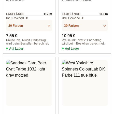
112 m
112 m
LAUFLÄNGE
LAUFLÄNGE
HOLLYWOOL.P
HOLLYWOOL.P
RODUCTSPECS
RODUCTSPECS
Wolle
alpaca
.LABEL.MATERI
.LABEL.MATERI
20 Farben
30 Farben
AL
AL
Regulärer Preis:
Regulärer Preis:
7,55 €
10,95 €
Preise inkl. MwSt. Endbetrag
Preise inkl. MwSt. Endbetrag
wird beim Bestellen berechnet.
wird beim Bestellen berechnet.
Auf Lager
Auf Lager
Farbe 1277 bluebell
Farbe 030 pastellrosa