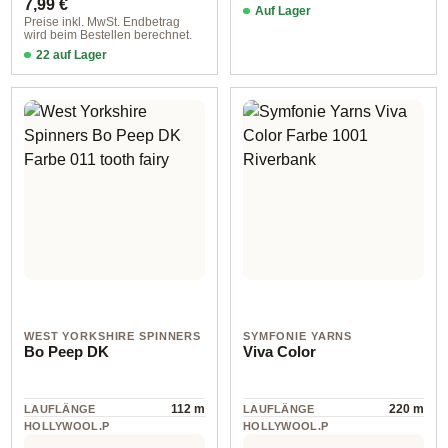
Regulärer Preis:
7,99 €
Auf Lager
Preise inkl. MwSt. Endbetrag
wird beim Bestellen berechnet.
Auf Lager
Farbe 194 river
WEST YORKSHIRE SPINNERS
SYMFONIE YARNS
Bo Peep DK
Viva Color
112 m
220 m
LAUFLÄNGE
LAUFLÄNGE
HOLLYWOOL.P
HOLLYWOOL.P
RODUCTSPECS
RODUCTSPECS
Wolle
Wolle