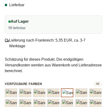
Lieferbar
Auf Lager
99 lieferbar
Lieferung nach Frankreich: 5.35 EUR, ca. 3-7
Werktage
Schätzung für dieses Produkt. Die endgültigen
Versandkosten werden aus Warenkorb und Lieferadresse
berechnet.
auswählen
Farbe
VERFÜGBARE FARBEN
46
col. 1002 creme
col. 1012 natural
col. 1021 light grey melange
col. 1034 light grey natural twe
col. 1042 grey mottled
col. 1053 dark 
col. 1
col. 1099 black
col. 2152 vintage gold
col. 2321 marzipan
col. 2573 monks robe
col. 2641 natural mottle
col. 2650 beige
col. 2