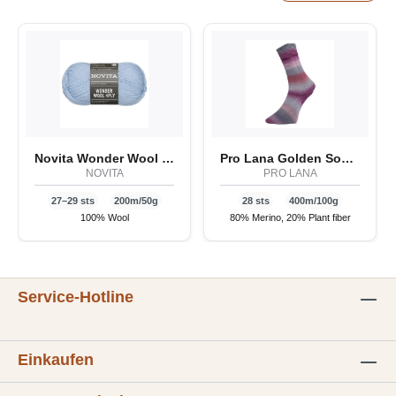
Novita Wonder Wool 4-ply
Pro Lana Golden Socks Nessel
NOVITA
PRO LANA
27–29 sts
200m/50g
28 sts
400m/100g
100% Wool
80% Merino, 20% Plant fiber
Service-Hotline
Einkaufen