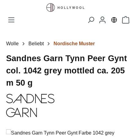
Zum Hauptinhalt springen
Waren
Wolle
Beliebt
Nordische Muster
Sandnes Garn Tynn Peer Gynt
col. 1042 grey mottled ca. 205
m 50 g
Bildergalerie überspringen