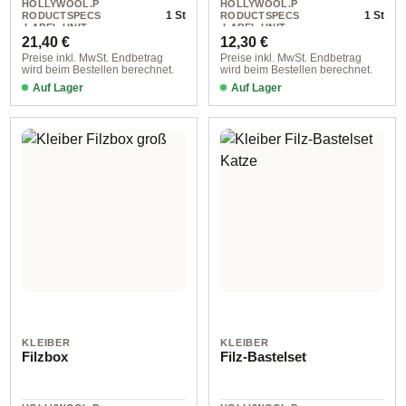
HOLLYWOOL.P
HOLLYWOOL.P
1 St
1 St
RODUCTSPECS
RODUCTSPECS
.LABEL.UNIT
.LABEL.UNIT
Regulärer Preis:
Regulärer Preis:
21,40 €
12,30 €
Preise inkl. MwSt. Endbetrag
Preise inkl. MwSt. Endbetrag
wird beim Bestellen berechnet.
wird beim Bestellen berechnet.
Auf Lager
Auf Lager
KLEIBER
KLEIBER
Filzbox
Filz-Bastelset