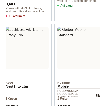
wird beim Bestellen berechnet.
Regulärer Preis:
9,40 €
Auf Lager
Preise inkl. MwSt. Endbetrag
wird beim Bestellen berechnet.
Ausverkauft
grün
ADDI
KLEIBER
Nest Filz-Etui
Mobile
HOLLYWOOL.P
RODUCTSPECS
Filz
.LABEL.MATERI
1 Option
1 Farbe
AL
Regulärer Preis:
Regulärer Preis: