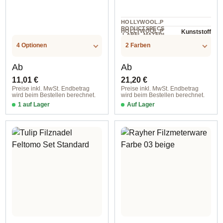
HOLLYWOOL.P
RODUCTSPECS
HOLLYWOOL.P
Kunststoff
.LABEL.MATERI
1 Set
RODUCTSPECS
AL
.LABEL.UNIT
4 Optionen
2 Farben
Regulärer Preis:
Regulärer Preis:
Ab
Ab
11,01 €
21,20 €
Preise inkl. MwSt. Endbetrag
Preise inkl. MwSt. Endbetrag
wird beim Bestellen berechnet.
wird beim Bestellen berechnet.
1 auf Lager
Auf Lager
ca.15x26x9 cm / Kreuzstich Eule
grün/gelb