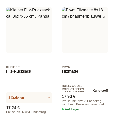
KLEIBER
PRYM
Filz-Rucksack
Filzmatte
HOLLYWOOL.P
RODUCTSPECS
Kunststoff
.LABEL.MATERI
Regulärer Preis:
AL
17,90 €
3 Optionen
Preise inkl. MwSt. Endbetrag
wird beim Bestellen berechnet.
Regulärer Preis:
17,24 €
Auf Lager
Preise inkl. MwSt. Endbetrag