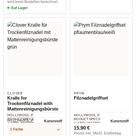
wird beim Bestellen berechnet.
Auf Lager
CLOVER
PRYM
Kralle for
Filznadelgriffset
Trockenfilznadel with
Mattenreinigungsbürste
HOLLYWOOL.P
HOLLYWOOL.P
RODUCTSPECS
RODUCTSPECS
HOLLYWOOL.P
Kunststoff
Kunststoff
.LABEL.MATERI
.LABEL.MATERI
1 St
RODUCTSPECS
Regulärer Preis:
AL
AL
15,90 €
.LABEL.UNIT
1 Farbe
Preise inkl. MwSt. Endbetrag