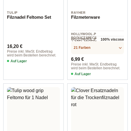
TULIP
RAYHER
Filznadel Feltomo Set
Filzmeterware
HOLLYWOOL.P
RODUCTSPECS
HOLLYWOOL.P
100% viscose
.LABEL.MATERI
5 m
RODUCTSPECS
Regulärer Preis:
AL
16,20 €
.LABEL.UNIT
21 Farben
Preise inkl. MwSt. Endbetrag
wird beim Bestellen berechnet.
Regulärer Preis:
6,99 €
Auf Lager
Preise inkl. MwSt. Endbetrag
wird beim Bestellen berechnet.
Auf Lager
500x45 cm / 40 erika