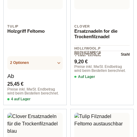
TULIP
CLOVER
Holzgriff Feltomo
Ersatznadeln for die
Trockenfilznadel
HOLLYWOOL.P
RODUCTSPECS
HOLLYWOOL.P
Stahl
.LABEL.MATERI
5 St
RODUCTSPECS
Regulärer Preis:
AL
9,20 €
.LABEL.UNIT
2 Optionen
Preise inkl. MwSt. Endbetrag
wird beim Bestellen berechnet.
Regulärer Preis:
Ab
Auf Lager
25,45 €
Preise inkl. MwSt. Endbetrag
wird beim Bestellen berechnet.
4 auf Lager
für 3 Nadeln