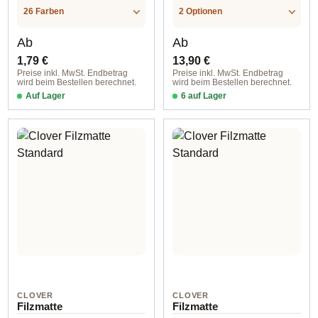
7 St
RODUCTSPECS
AL
.LABEL.UNIT
26 Farben
2 Optionen
Regulärer Preis:
Regulärer Preis:
Ab
Ab
1,79 €
13,90 €
Preise inkl. MwSt. Endbetrag
Preise inkl. MwSt. Endbetrag
wird beim Bestellen berechnet.
wird beim Bestellen berechnet.
Auf Lager
6 auf Lager
20x30 cm, 0,8-1 mm Stärke / 25 grau
78 mm / fein
CLOVER
CLOVER
Filzmatte
Filzmatte