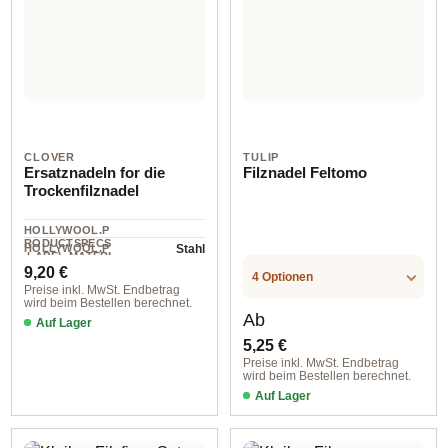
CLOVER
TULIP
Ersatznadeln for die
Filznadel Feltomo
Trockenfilznadel
HOLLYWOOL.P
RODUCTSPECS
HOLLYWOOL.P
Stahl
.LABEL.MATERI
5 St
RODUCTSPECS
Regulärer Preis:
AL
9,20 €
.LABEL.UNIT
4 Optionen
Preise inkl. MwSt. Endbetrag
wird beim Bestellen berechnet.
Regulärer Preis:
Ab
Auf Lager
5,25 €
Preise inkl. MwSt. Endbetrag
wird beim Bestellen berechnet.
Auf Lager