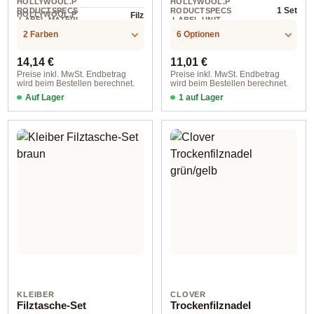
HOLLYWOOL.P
HOLLYWOOL.P
1 Set
RODUCTSPECS
RODUCTSPECS
HOLLYWOOL.P
Filz
.LABEL.MATERI
.LABEL.UNIT
1 St
RODUCTSPECS
AL
.LABEL.UNIT
2 Farben
6 Optionen
Regulärer Preis:
Regulärer Preis:
14,14 €
11,01 €
Preise inkl. MwSt. Endbetrag
Preise inkl. MwSt. Endbetrag
wird beim Bestellen berechnet.
wird beim Bestellen berechnet.
Auf Lager
1 auf Lager
klein
ca. 22x22x5 cm
KLEIBER
CLOVER
Filztasche-Set
Trockenfilznadel