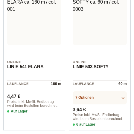
ONLINE
ONLINE
LINIE 541 ELARA
LINIE 503 SOFTY
160 m
60 m
LAUFLÄNGE
LAUFLÄNGE
Regulärer Preis:
4,47 €
7 Optionen
Preise inkl. MwSt. Endbetrag
wird beim Bestellen berechnet.
Regulärer Preis:
3,64 €
Auf Lager
Preise inkl. MwSt. Endbetrag
wird beim Bestellen berechnet.
6 auf Lager
col. 0003