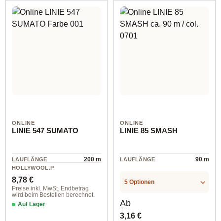
ONLINE
ONLINE
LINIE 547 SUMATO
LINIE 85 SMASH
200 m
90 m
LAUFLÄNGE
LAUFLÄNGE
HOLLYWOOL.P
RODUCTSPECS
Regulärer Preis:
cotton
8,78 €
.LABEL.MATERI
5 Optionen
AL
Preise inkl. MwSt. Endbetrag
wird beim Bestellen berechnet.
Regulärer Preis:
Ab
Auf Lager
3,16 €