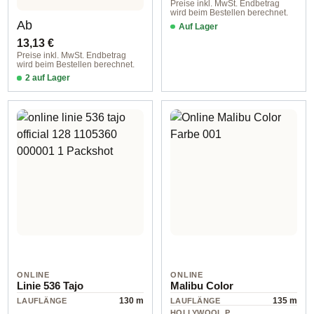
Preise inkl. MwSt. Endbetrag
wird beim Bestellen berechnet.
Regulärer Preis:
Ab
Auf Lager
13,13 €
Preise inkl. MwSt. Endbetrag
wird beim Bestellen berechnet.
2 auf Lager
col. 0107
ONLINE
ONLINE
Linie 536 Tajo
Malibu Color
130 m
135 m
LAUFLÄNGE
LAUFLÄNGE
HOLLYWOOL.P