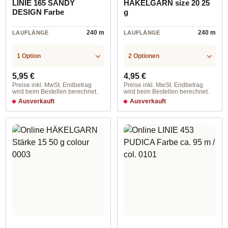
LINIE 165 SANDY
HÄKELGARN size 20 25
DESIGN Farbe
g
240 m
240 m
LAUFLÄNGE
LAUFLÄNGE
1 Option
2 Optionen
Regulärer Preis:
Regulärer Preis:
5,95 €
4,95 €
Preise inkl. MwSt. Endbetrag
Preise inkl. MwSt. Endbetrag
wird beim Bestellen berechnet.
wird beim Bestellen berechnet.
Ausverkauft
Ausverkauft