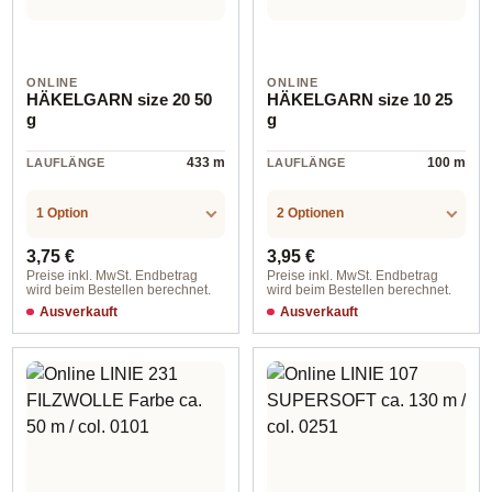
ONLINE
ONLINE
HÄKELGARN size 20 50
HÄKELGARN size 10 25
g
g
433 m
100 m
LAUFLÄNGE
LAUFLÄNGE
1 Option
2 Optionen
Regulärer Preis:
Regulärer Preis:
3,75 €
3,95 €
Preise inkl. MwSt. Endbetrag
Preise inkl. MwSt. Endbetrag
wird beim Bestellen berechnet.
wird beim Bestellen berechnet.
Ausverkauft
Ausverkauft