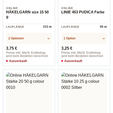
ONLINE
ONLINE
HÄKELGARN size 15 50
LINIE 453 PUDICA Farbe
g
333 m
95 m
LAUFLÄNGE
LAUFLÄNGE
2 Optionen
1 Option
Regulärer Preis:
Regulärer Preis:
3,75 €
3,25 €
Preise inkl. MwSt. Endbetrag
Preise inkl. MwSt. Endbetrag
wird beim Bestellen berechnet.
wird beim Bestellen berechnet.
Ausverkauft
Ausverkauft