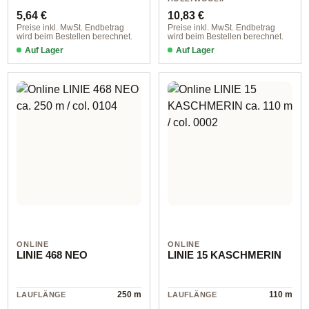
RODUCTSPECS
Regulärer Preis:
Regulärer Preis:
cotton
5,64 €
10,83 €
.LABEL.MATERI
AL
Preise inkl. MwSt. Endbetrag
Preise inkl. MwSt. Endbetrag
wird beim Bestellen berechnet.
wird beim Bestellen berechnet.
Auf Lager
Auf Lager
ONLINE
ONLINE
LINIE 468 NEO
LINIE 15 KASCHMERIN
250 m
110 m
LAUFLÄNGE
LAUFLÄNGE