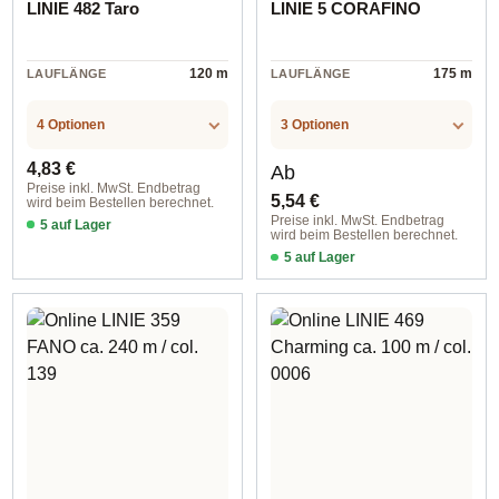
LINIE 482 Taro
LINIE 5 CORAFINO
120 m
175 m
LAUFLÄNGE
LAUFLÄNGE
4 Optionen
3 Optionen
Regulärer Preis:
Regulärer Preis:
4,83 €
Ab
Preise inkl. MwSt. Endbetrag
5,54 €
wird beim Bestellen berechnet.
Preise inkl. MwSt. Endbetrag
5 auf Lager
wird beim Bestellen berechnet.
col. 0002
5 auf Lager
col. 0013