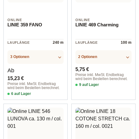
ONLINE
ONLINE
LINIE 359 FANO
LINIE 469 Charming
240 m
100 m
LAUFLÄNGE
LAUFLÄNGE
3 Optionen
2 Optionen
Regulärer Preis:
Regulärer Preis:
5,75 €
Ab
Preise inkl. MwSt. Endbetrag
15,23 €
wird beim Bestellen berechnet.
Preise inkl. MwSt. Endbetrag
9 auf Lager
wird beim Bestellen berechnet.
col. 0006
6 auf Lager
col. 0120