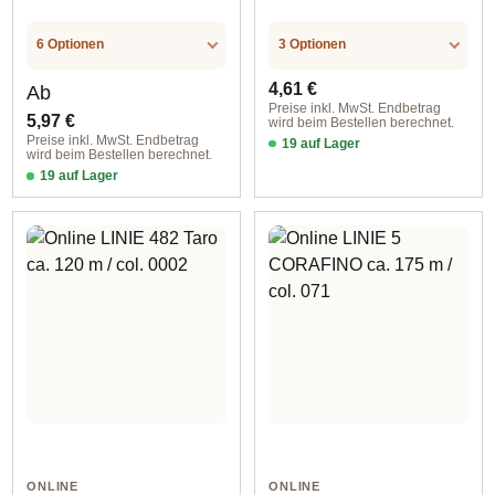
6 Optionen
3 Optionen
Regulärer Preis:
Regulärer Preis:
4,61 €
Ab
Preise inkl. MwSt. Endbetrag
5,97 €
wird beim Bestellen berechnet.
Preise inkl. MwSt. Endbetrag
19 auf Lager
wird beim Bestellen berechnet.
col. 0001
19 auf Lager
col. 001
ONLINE
ONLINE