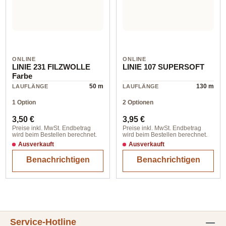
ONLINE
ONLINE
LINIE 231 FILZWOLLE
LINIE 107 SUPERSOFT
Farbe
50 m
130 m
LAUFLÄNGE
LAUFLÄNGE
1 Option
2 Optionen
Regulärer Preis:
Regulärer Preis:
3,50 €
3,95 €
Preise inkl. MwSt. Endbetrag
Preise inkl. MwSt. Endbetrag
wird beim Bestellen berechnet.
wird beim Bestellen berechnet.
Ausverkauft
Ausverkauft
Benachrichtigen
Benachrichtigen
Service-Hotline