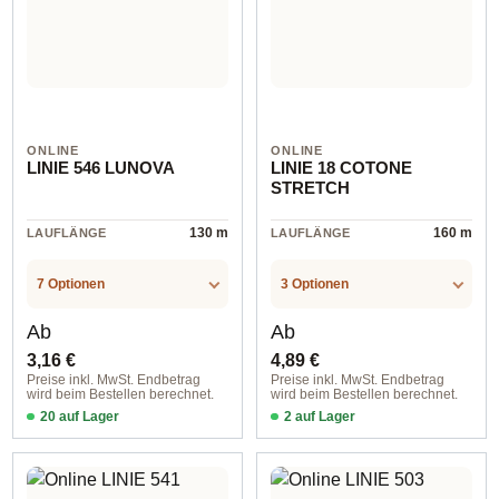
ONLINE
ONLINE
LINIE 546 LUNOVA
LINIE 18 COTONE
STRETCH
130 m
160 m
LAUFLÄNGE
LAUFLÄNGE
7 Optionen
3 Optionen
Regulärer Preis:
Regulärer Preis:
Ab
Ab
3,16 €
4,89 €
Preise inkl. MwSt. Endbetrag
Preise inkl. MwSt. Endbetrag
wird beim Bestellen berechnet.
wird beim Bestellen berechnet.
20 auf Lager
2 auf Lager
col. 001
col. 0006