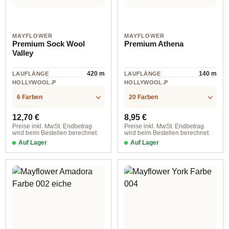
MAYFLOWER
MAYFLOWER
Premium Sock Wool
Premium Athena
Valley
420 m
140 m
LAUFLÄNGE
LAUFLÄNGE
HOLLYWOOL.P
HOLLYWOOL.P
RODUCTSPECS
RODUCTSPECS
Wolle
Wolle
.LABEL.MATERI
.LABEL.MATERI
6 Farben
20 Farben
AL
AL
Regulärer Preis:
Regulärer Preis:
12,70 €
8,95 €
Preise inkl. MwSt. Endbetrag
Preise inkl. MwSt. Endbetrag
wird beim Bestellen berechnet.
wird beim Bestellen berechnet.
Auf Lager
Auf Lager
Farbe 001 himmelblau
Farbe 001 sahne