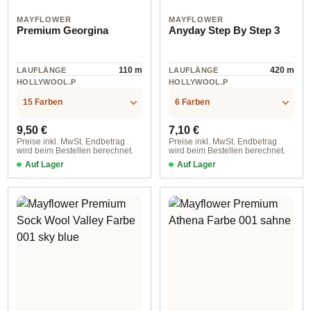
MAYFLOWER
MAYFLOWER
Premium Georgina
Anyday Step By Step 3
110 m
420 m
LAUFLÄNGE
LAUFLÄNGE
HOLLYWOOL.P
HOLLYWOOL.P
RODUCTSPECS
RODUCTSPECS
Wolle
Wolle
.LABEL.MATERI
.LABEL.MATERI
15 Farben
6 Farben
AL
AL
Regulärer Preis:
Regulärer Preis:
9,50 €
7,10 €
Preise inkl. MwSt. Endbetrag
Preise inkl. MwSt. Endbetrag
wird beim Bestellen berechnet.
wird beim Bestellen berechnet.
Auf Lager
Auf Lager
Farbe 009 olive
Farbe 001 dunkelblau/hellblau/dunke