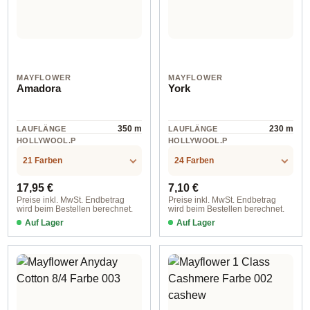
MAYFLOWER
MAYFLOWER
Amadora
York
350 m
230 m
LAUFLÄNGE
LAUFLÄNGE
HOLLYWOOL.P
HOLLYWOOL.P
RODUCTSPECS
RODUCTSPECS
Wolle
Wolle
.LABEL.MATERI
.LABEL.MATERI
21 Farben
24 Farben
AL
AL
Regulärer Preis:
Regulärer Preis:
17,95 €
7,10 €
Preise inkl. MwSt. Endbetrag
Preise inkl. MwSt. Endbetrag
wird beim Bestellen berechnet.
wird beim Bestellen berechnet.
Auf Lager
Auf Lager
Farbe 006 dijon
Farbe 004 helles camel