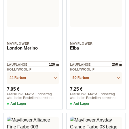
MAYFLOWER
MAYFLOWER
London Merino
Elba
120 m
250 m
LAUFLÄNGE
LAUFLÄNGE
HOLLYWOOL.P
HOLLYWOOL.P
RODUCTSPECS
RODUCTSPECS
Wolle
alpaca
.LABEL.MATERI
.LABEL.MATERI
44 Farben
50 Farben
AL
AL
Regulärer Preis:
Regulärer Preis:
7,95 €
7,25 €
Preise inkl. MwSt. Endbetrag
Preise inkl. MwSt. Endbetrag
wird beim Bestellen berechnet.
wird beim Bestellen berechnet.
Auf Lager
Auf Lager
Farbe 040 schwarz
Farbe 011 sanftes jeansblau