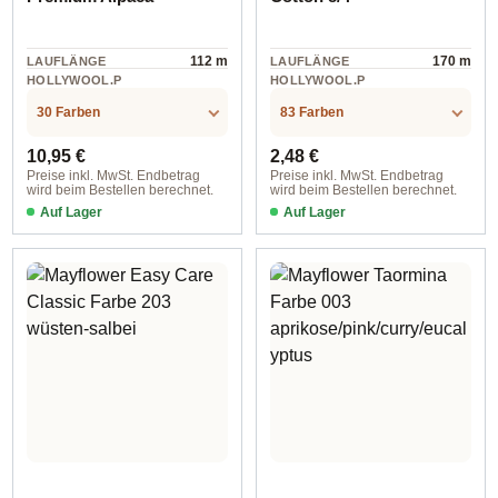
112 m
170 m
LAUFLÄNGE
LAUFLÄNGE
HOLLYWOOL.P
HOLLYWOOL.P
RODUCTSPECS
RODUCTSPECS
alpaca
cotton
.LABEL.MATERI
.LABEL.MATERI
30 Farben
83 Farben
AL
AL
Regulärer Preis:
Regulärer Preis:
10,95 €
2,48 €
Preise inkl. MwSt. Endbetrag
Preise inkl. MwSt. Endbetrag
wird beim Bestellen berechnet.
wird beim Bestellen berechnet.
Auf Lager
Auf Lager
Farbe 030 pastellrosa
Farbe 1494 dunkelorange