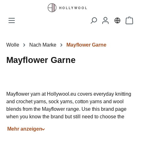
Zum Hauptinhalt springen
Waren
Wolle
Nach Marke
Mayflower Garne
Mayflower Garne
Mayflower yarn at Hollywool.eu covers everyday knitting
and crochet yarns, sock yarns, cotton yarns and wool
blends from the Mayflower range. Use this brand page
when you know the brand but still need to choose the
right fibre, yarn weight or project direction.
Mehr anzeigen