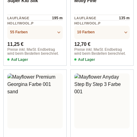
Super Kid Silk
Molly Fine
195 m
135 m
LAUFLÄNGE
LAUFLÄNGE
HOLLYWOOL.P
HOLLYWOOL.P
RODUCTSPECS
RODUCTSPECS
silk
Wolle
.LABEL.MATERI
.LABEL.MATERI
55 Farben
10 Farben
AL
AL
Regulärer Preis:
Regulärer Preis:
11,25 €
12,70 €
Preise inkl. MwSt. Endbetrag
Preise inkl. MwSt. Endbetrag
wird beim Bestellen berechnet.
wird beim Bestellen berechnet.
Auf Lager
Auf Lager
Farbe 125 dunkel taubenblau
Farbe 11 natur