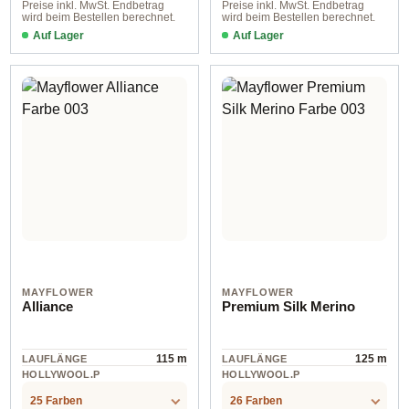
Preise inkl. MwSt. Endbetrag
Preise inkl. MwSt. Endbetrag
wird beim Bestellen berechnet.
wird beim Bestellen berechnet.
Auf Lager
Auf Lager
Farbe 003 eierschale
Farbe 001 sahne
MAYFLOWER
MAYFLOWER
Alliance
Premium Silk Merino
115 m
125 m
LAUFLÄNGE
LAUFLÄNGE
HOLLYWOOL.P
HOLLYWOOL.P
RODUCTSPECS
RODUCTSPECS
cotton
Wolle
.LABEL.MATERI
.LABEL.MATERI
25 Farben
26 Farben