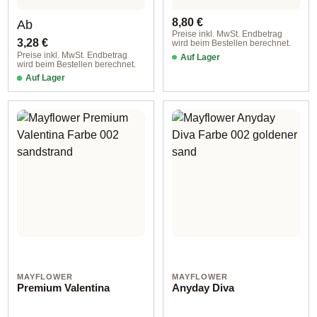
AL
AL
Regulärer Preis:
Regulärer Preis:
8,80 €
Ab
Preise inkl. MwSt. Endbetrag
3,28 €
wird beim Bestellen berechnet.
Preise inkl. MwSt. Endbetrag
Auf Lager
wird beim Bestellen berechnet.
Auf Lager
Farbe 003 heller sand
MAYFLOWER
MAYFLOWER
Premium Valentina
Anyday Diva