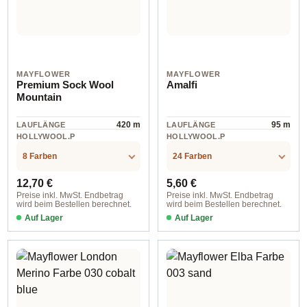
MAYFLOWER
MAYFLOWER
Premium Sock Wool
Amalfi
Mountain
420 m
95 m
LAUFLÄNGE
LAUFLÄNGE
HOLLYWOOL.P
HOLLYWOOL.P
RODUCTSPECS
RODUCTSPECS
Wolle
cotton
.LABEL.MATERI
.LABEL.MATERI
8 Farben
24 Farben
AL
AL
Regulärer Preis:
Regulärer Preis:
12,70 €
5,60 €
Preise inkl. MwSt. Endbetrag
Preise inkl. MwSt. Endbetrag
wird beim Bestellen berechnet.
wird beim Bestellen berechnet.
Auf Lager
Auf Lager
Farbe 001 kaukasus
Farbe 008 sanftes rosa