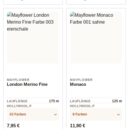
Farbe 003 mokka
Farbe 003 colorbag
MAYFLOWER
MAYFLOWER
London Merino Fine
Monaco
175 m
125 m
LAUFLÄNGE
LAUFLÄNGE
HOLLYWOOL.P
HOLLYWOOL.P
RODUCTSPECS
RODUCTSPECS
Wolle
alpaca
.LABEL.MATERI
.LABEL.MATERI
43 Farben
8 Farben
AL
AL
Regulärer Preis:
Regulärer Preis:
7,95 €
11,90 €