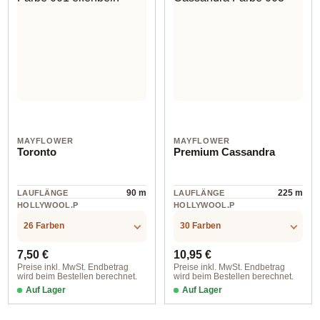
MAYFLOWER
MAYFLOWER
Toronto
Premium Cassandra
90 m
225 m
LAUFLÄNGE
LAUFLÄNGE
HOLLYWOOL.P
HOLLYWOOL.P
RODUCTSPECS
RODUCTSPECS
Wolle
Wolle
.LABEL.MATERI
.LABEL.MATERI
26 Farben
30 Farben
AL
AL
Regulärer Preis:
Regulärer Preis:
7,50 €
10,95 €
Preise inkl. MwSt. Endbetrag
Preise inkl. MwSt. Endbetrag
wird beim Bestellen berechnet.
wird beim Bestellen berechnet.
Auf Lager
Auf Lager
Farbe 001 elfenbein
Farbe 004 klassisches camel