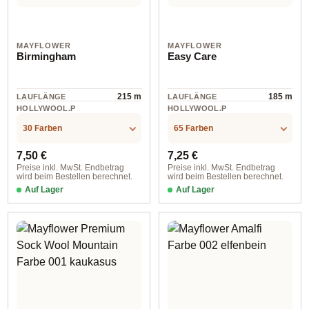
MAYFLOWER
MAYFLOWER
Birmingham
Easy Care
215 m
185 m
LAUFLÄNGE
LAUFLÄNGE
HOLLYWOOL.P
HOLLYWOOL.P
RODUCTSPECS
RODUCTSPECS
Wolle
Wolle
.LABEL.MATERI
.LABEL.MATERI
30 Farben
65 Farben
AL
AL
Regulärer Preis:
Regulärer Preis:
7,50 €
7,25 €
Preise inkl. MwSt. Endbetrag
Preise inkl. MwSt. Endbetrag
wird beim Bestellen berechnet.
wird beim Bestellen berechnet.
Auf Lager
Auf Lager
Farbe 007 rabe
Farbe 053 grau