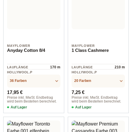
MAYFLOWER
MAYFLOWER
Anyday Cotton 8/4
1 Class Cashmere
170 m
210 m
LAUFLÄNGE
LAUFLÄNGE
HOLLYWOOL.P
HOLLYWOOL.P
RODUCTSPECS
RODUCTSPECS
cotton
Wolle
.LABEL.MATERI
.LABEL.MATERI
36 Farben
20 Farben
AL
AL
Regulärer Preis:
Regulärer Preis:
17,95 €
7,25 €
Preise inkl. MwSt. Endbetrag
Preise inkl. MwSt. Endbetrag
wird beim Bestellen berechnet.
wird beim Bestellen berechnet.
Auf Lager
Auf Lager
Farbe 002 naturweiß
Farbe 002 cashew