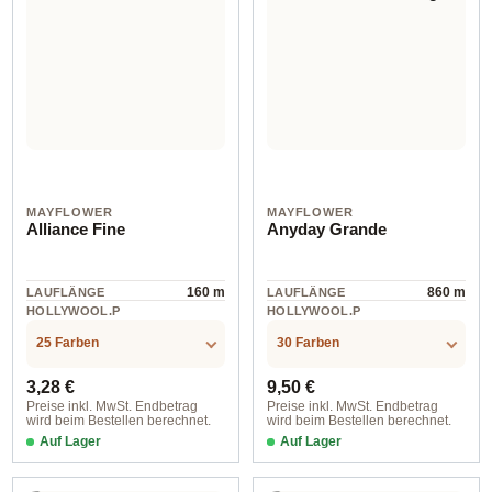
MAYFLOWER
MAYFLOWER
Alliance Fine
Anyday Grande
160 m
860 m
LAUFLÄNGE
LAUFLÄNGE
HOLLYWOOL.P
HOLLYWOOL.P
RODUCTSPECS
RODUCTSPECS
cotton
Acryl
.LABEL.MATERI
.LABEL.MATERI
25 Farben
30 Farben
AL
AL
Regulärer Preis:
Regulärer Preis:
3,28 €
9,50 €
Preise inkl. MwSt. Endbetrag
Preise inkl. MwSt. Endbetrag
wird beim Bestellen berechnet.
wird beim Bestellen berechnet.
Auf Lager
Auf Lager
Farbe 001 weiß
Farbe 02 naturweiß