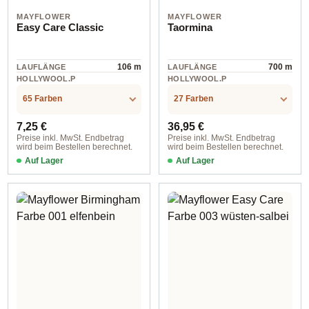
MAYFLOWER
MAYFLOWER
Easy Care Classic
Taormina
106 m
700 m
LAUFLÄNGE
LAUFLÄNGE
HOLLYWOOL.P
HOLLYWOOL.P
RODUCTSPECS
RODUCTSPECS
Wolle
alpaca
.LABEL.MATERI
.LABEL.MATERI
65 Farben
27 Farben
AL
AL
Regulärer Preis:
Regulärer Preis:
7,25 €
36,95 €
Preise inkl. MwSt. Endbetrag
Preise inkl. MwSt. Endbetrag
wird beim Bestellen berechnet.
wird beim Bestellen berechnet.
Auf Lager
Auf Lager
Farbe 215 silbergrau
Farbe 004 zartes rosa/salbei/olive/l