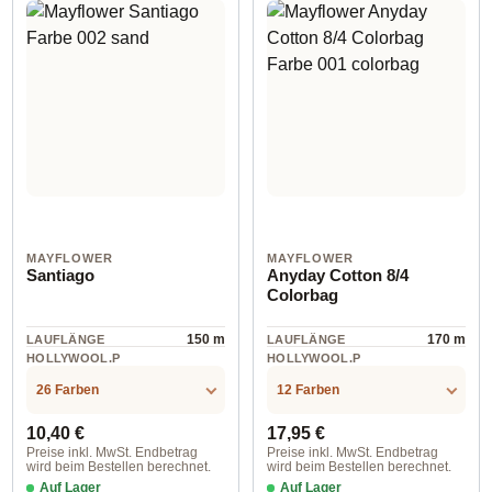
MAYFLOWER
MAYFLOWER
Santiago
Anyday Cotton 8/4
Colorbag
150 m
170 m
LAUFLÄNGE
LAUFLÄNGE
HOLLYWOOL.P
HOLLYWOOL.P
RODUCTSPECS
RODUCTSPECS
Wolle
cotton
.LABEL.MATERI
.LABEL.MATERI
26 Farben
12 Farben
AL
AL
Regulärer Preis:
Regulärer Preis:
10,40 €
17,95 €
Preise inkl. MwSt. Endbetrag
Preise inkl. MwSt. Endbetrag
wird beim Bestellen berechnet.
wird beim Bestellen berechnet.
Auf Lager
Auf Lager