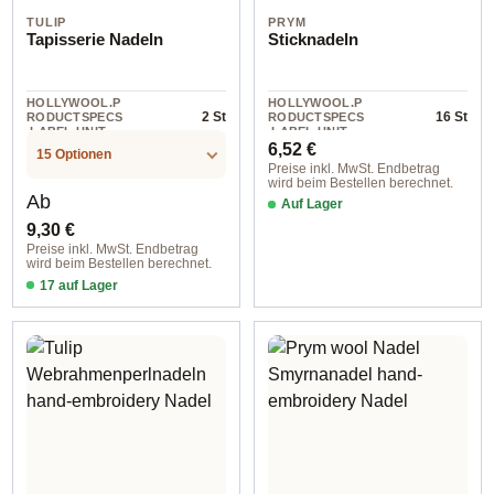
TULIP
PRYM
Tapisserie Nadeln
Sticknadeln
HOLLYWOOL.P
HOLLYWOOL.P
2 St
16 St
RODUCTSPECS
RODUCTSPECS
.LABEL.UNIT
.LABEL.UNIT
Regulärer Preis:
6,52 €
15 Optionen
Preise inkl. MwSt. Endbetrag
wird beim Bestellen berechnet.
Regulärer Preis:
Ab
Auf Lager
9,30 €
Preise inkl. MwSt. Endbetrag
wird beim Bestellen berechnet.
17 auf Lager
Tapisserie Nadeln Kreuzstich Rundspitze 0,89x / 39,5 mm