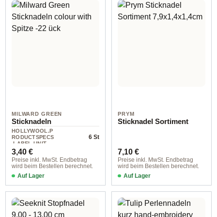
MILWARD GREEN
PRYM
Sticknadeln
Sticknadel Sortiment
HOLLYWOOL.P
6 St
RODUCTSPECS
.LABEL.UNIT
Regulärer Preis:
Regulärer Preis:
3,40 €
7,10 €
Preise inkl. MwSt. Endbetrag
Preise inkl. MwSt. Endbetrag
wird beim Bestellen berechnet.
wird beim Bestellen berechnet.
Auf Lager
Auf Lager