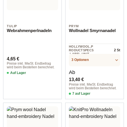
TULIP
PRYM
Webrahmenperlnadeln
Wollnadel Smyrnanadel
HOLLYWOOL.P
2 St
RODUCTSPECS
.LABEL.UNIT
Regulärer Preis:
4,65 €
3 Optionen
Preise inkl. MwSt. Endbetrag
wird beim Bestellen berechnet.
Regulärer Preis:
Ab
Auf Lager
13,40 €
Preise inkl. MwSt. Endbetrag
wird beim Bestellen berechnet.
7 auf Lager
2,40x70 mm silver-colored