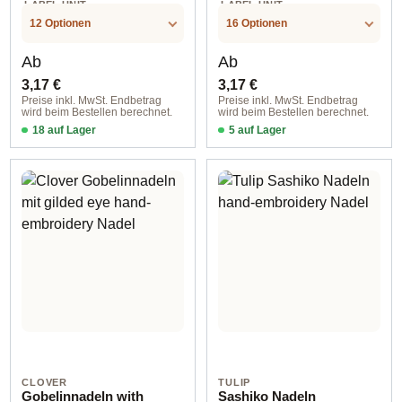
.LABEL.UNIT
.LABEL.UNIT
12 Optionen
16 Optionen
Regulärer Preis:
Regulärer Preis:
Ab
Ab
3,17 €
3,17 €
Preise inkl. MwSt. Endbetrag
Preise inkl. MwSt. Endbetrag
wird beim Bestellen berechnet.
wird beim Bestellen berechnet.
18 auf Lager
5 auf Lager
0,80x37 mm / 6 St
0,60x34 mm / 6 piece
CLOVER
TULIP
Gobelinnadeln with
Sashiko Nadeln