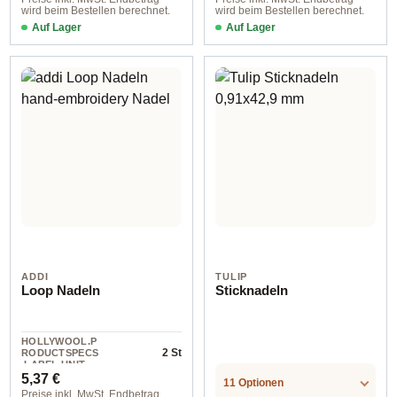
wird beim Bestellen berechnet.
wird beim Bestellen berechnet.
Auf Lager
Auf Lager
ADDI
TULIP
Loop Nadeln
Sticknadeln
HOLLYWOOL.P
2 St
RODUCTSPECS
.LABEL.UNIT
Regulärer Preis:
5,37 €
11 Optionen
Preise inkl. MwSt. Endbetrag