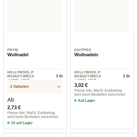
PRYM
KNITPRO
Wollnadel
Wollnadeln
HOLLYWOOL.P
HOLLYWOOL.P
3 St
3 St
RODUCTSPECS
RODUCTSPECS
.LABEL.UNIT
.LABEL.UNIT
Regulärer Preis:
3,02 €
2 Optionen
Preise inkl. MwSt. Endbetrag
wird beim Bestellen berechnet.
Regulärer Preis:
Ab
Auf Lager
2,73 €
Preise inkl. MwSt. Endbetrag
wird beim Bestellen berechnet.
15 auf Lager
sortiert / 124100