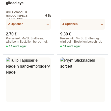
gilded eye
HOLLYWOOL.P
6 St
RODUCTSPECS
.LABEL.UNIT
2 Optionen
4 Optionen
Regulärer Preis:
Regulärer Preis:
2,70 €
9,30 €
Preise inkl. MwSt. Endbetrag
Preise inkl. MwSt. Endbetrag
wird beim Bestellen berechnet.
wird beim Bestellen berechnet.
14 auf Lager
11 auf Lager
No. 18, 20, 22
0,89x39,5 mm