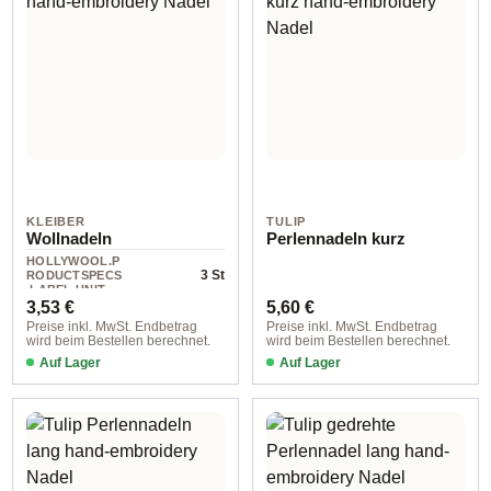
KLEIBER
TULIP
Wollnadeln
Perlennadeln kurz
HOLLYWOOL.P
3 St
RODUCTSPECS
.LABEL.UNIT
Regulärer Preis:
Regulärer Preis:
3,53 €
5,60 €
Preise inkl. MwSt. Endbetrag
Preise inkl. MwSt. Endbetrag
wird beim Bestellen berechnet.
wird beim Bestellen berechnet.
Auf Lager
Auf Lager