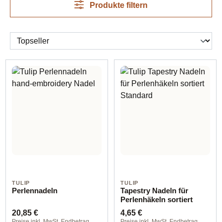
Produkte filtern
TULIP
TULIP
Perlennadeln
Tapestry Nadeln für
Perlenhäkeln sortiert
Regulärer Preis:
Regulärer Preis:
20,85 €
4,65 €
Preise inkl. MwSt. Endbetrag
Preise inkl. MwSt. Endbetrag