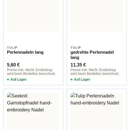
TULIP
TULIP
Perlennadeln lang
gedrehte Perlennadel
lang
Regulärer Preis:
Regulärer Preis:
5,60 €
11,35 €
Preise inkl. MwSt. Endbetrag
Preise inkl. MwSt. Endbetrag
wird beim Bestellen berechnet.
wird beim Bestellen berechnet.
Auf Lager
Auf Lager