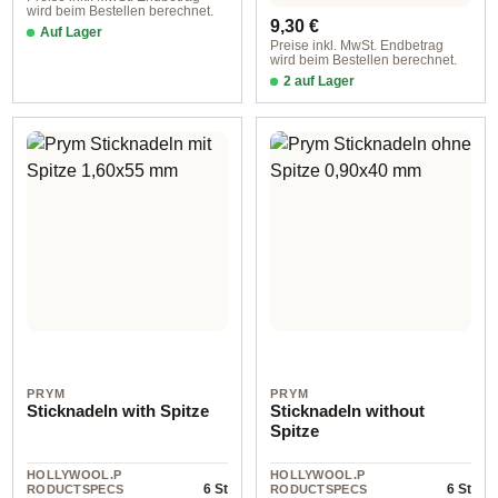
wird beim Bestellen berechnet.
Regulärer Preis:
9,30 €
Auf Lager
Preise inkl. MwSt. Endbetrag
wird beim Bestellen berechnet.
2 auf Lager
0,76x39,7 mm / Design 18 - English
PRYM
PRYM
Sticknadeln with Spitze
Sticknadeln without
Spitze
HOLLYWOOL.P
HOLLYWOOL.P
6 St
6 St
RODUCTSPECS
RODUCTSPECS