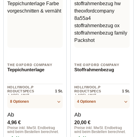
THE OXFORD COMPANY
THE OXFORD COMPANY
Teppichunterlage
Stoffrahmenbezug
HOLLYWOOL.P
HOLLYWOOL.P
1 St.
1 St.
RODUCTSPECS
RODUCTSPECS
.LABEL.UNIT
.LABEL.UNIT
8 Optionen
4 Optionen
Regulärer Preis:
Regulärer Preis:
Ab
Ab
4,96 €
20,00 €
Preise inkl. MwSt. Endbetrag
Preise inkl. MwSt. Endbetrag
wird beim Bestellen berechnet.
wird beim Bestellen berechnet.