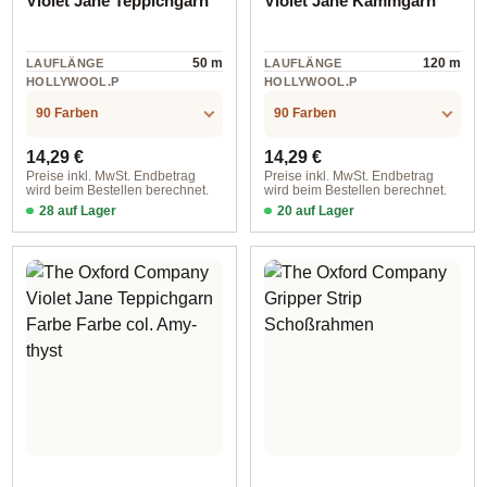
Violet Jane Teppichgarn
Violet Jane Kammgarn
50 m
120 m
LAUFLÄNGE
LAUFLÄNGE
HOLLYWOOL.P
HOLLYWOOL.P
RODUCTSPECS
RODUCTSPECS
100% Wolle
100% Wolle
.LABEL.MATERI
.LABEL.MATERI
90 Farben
90 Farben
AL
AL
Regulärer Preis:
Regulärer Preis:
14,29 €
14,29 €
Preise inkl. MwSt. Endbetrag
Preise inkl. MwSt. Endbetrag
wird beim Bestellen berechnet.
wird beim Bestellen berechnet.
28 auf Lager
20 auf Lager
Farbe Anchors Aweigh
Farbe Anchors Aweigh