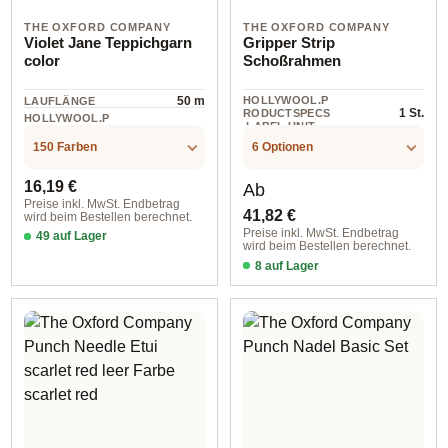
THE OXFORD COMPANY
THE OXFORD COMPANY
Violet Jane Teppichgarn
Gripper Strip
color
Schoßrahmen
50 m
HOLLYWOOL.P
LAUFLÄNGE
1 St.
RODUCTSPECS
HOLLYWOOL.P
.LABEL.UNIT
RODUCTSPECS
100% Wolle
.LABEL.MATERI
150 Farben
6 Optionen
AL
Regulärer Preis:
Regulärer Preis:
16,19 €
Ab
Preise inkl. MwSt. Endbetrag
41,82 €
wird beim Bestellen berechnet.
Preise inkl. MwSt. Endbetrag
49 auf Lager
wird beim Bestellen berechnet.
Farbe Amy-thyst
8 auf Lager
15 x 15 cm