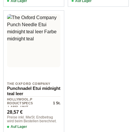
Auf Lager
Auf Lager
THE OXFORD COMPANY
Punchnadel Etui midnight
teal leer
HOLLYWOOL.P
1 St.
RODUCTSPECS
.LABEL.UNIT
Regulärer Preis:
28,57 €
Preise inkl. MwSt. Endbetrag
wird beim Bestellen berechnet.
Auf Lager