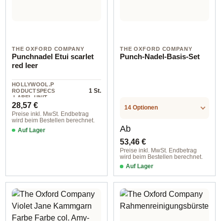
THE OXFORD COMPANY
THE OXFORD COMPANY
Punchnadel Etui scarlet
Punch-Nadel-Basis-Set
red leer
HOLLYWOOL.P
1 St.
RODUCTSPECS
.LABEL.UNIT
Regulärer Preis:
28,57 €
14 Optionen
Preise inkl. MwSt. Endbetrag
wird beim Bestellen berechnet.
Regulärer Preis:
Ab
Auf Lager
53,46 €
Preise inkl. MwSt. Endbetrag
wird beim Bestellen berechnet.
Auf Lager