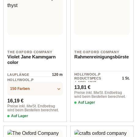
THE OXFORD COMPANY
THE OXFORD COMPANY
Violet Jane Kammgarn
Rahmenreinigungsbürste
color
120 m
HOLLYWOOL.P
LAUFLÄNGE
1 St.
RODUCTSPECS
HOLLYWOOL.P
.LABEL.UNIT
RODUCTSPECS
Regulärer Preis:
100% Wolle
13,81 €
.LABEL.MATERI
150 Farben
AL
Preise inkl. MwSt. Endbetrag
wird beim Bestellen berechnet.
Regulärer Preis:
16,19 €
Auf Lager
Preise inkl. MwSt. Endbetrag
wird beim Bestellen berechnet.
Auf Lager
Farbe Barbara Rose