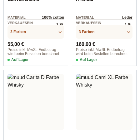
100% cotton
Leder
MATERIAL
MATERIAL
VERKAUFSEIN
VERKAUFSEIN
1 St.
1 St.
HEIT
HEIT
3 Farben
3 Farben
Regulärer Preis:
Regulärer Preis:
55,00 €
160,00 €
Preise inkl. MwSt. Endbetrag
Preise inkl. MwSt. Endbetrag
wird beim Bestellen berechnet.
wird beim Bestellen berechnet.
Auf Lager
Auf Lager
Flower
5193 Whisky