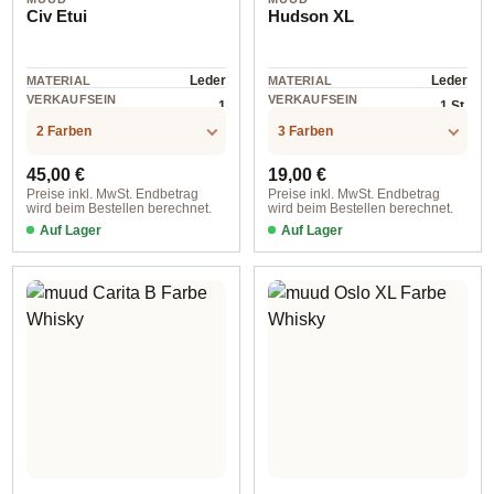
Civ Etui
Hudson XL
Leder
Leder
MATERIAL
MATERIAL
VERKAUFSEIN
VERKAUFSEIN
1
1 St.
HEIT
HEIT
2 Farben
3 Farben
Regulärer Preis:
Regulärer Preis:
45,00 €
19,00 €
Preise inkl. MwSt. Endbetrag
Preise inkl. MwSt. Endbetrag
wird beim Bestellen berechnet.
wird beim Bestellen berechnet.
Auf Lager
Auf Lager
Black
Whisky