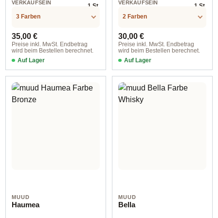
VERKAUFSEIN
VERKAUFSEIN
1 St.
1 St.
HEIT
HEIT
3 Farben
2 Farben
Regulärer Preis:
Regulärer Preis:
35,00 €
30,00 €
Preise inkl. MwSt. Endbetrag
Preise inkl. MwSt. Endbetrag
wird beim Bestellen berechnet.
wird beim Bestellen berechnet.
Auf Lager
Auf Lager
Rich Brown
4190 Whisky
MUUD
MUUD
Haumea
Bella