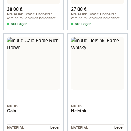
Regulärer Preis:
Regulärer Preis:
30,00 €
27,00 €
Preise inkl. MwSt. Endbetrag
Preise inkl. MwSt. Endbetrag
wird beim Bestellen berechnet.
wird beim Bestellen berechnet.
Auf Lager
Auf Lager
Rich Brown
4434 Whisky
MUUD
MUUD
Cala
Helsinki
Leder
Leder
MATERIAL
MATERIAL