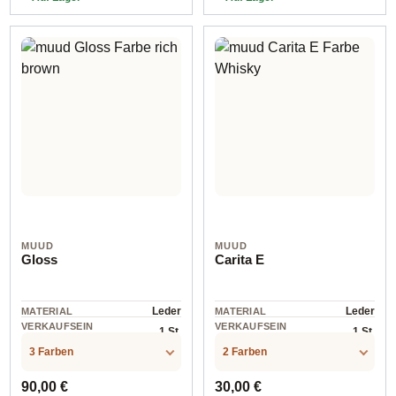
4475 Whisky
4458 Whisky
MUUD
MUUD
Gloss
Carita E
Leder
Leder
MATERIAL
MATERIAL
VERKAUFSEIN
VERKAUFSEIN
1 St.
1 St.
HEIT
HEIT
3 Farben
2 Farben
Regulärer Preis:
Regulärer Preis:
90,00 €
30,00 €