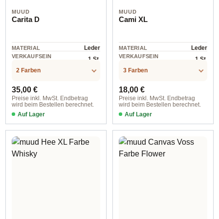
MUUD
MUUD
Carita D
Cami XL
Leder
Leder
MATERIAL
MATERIAL
VERKAUFSEIN
VERKAUFSEIN
1 St.
1 St.
HEIT
HEIT
2 Farben
3 Farben
Regulärer Preis:
Regulärer Preis:
35,00 €
18,00 €
Preise inkl. MwSt. Endbetrag
Preise inkl. MwSt. Endbetrag
wird beim Bestellen berechnet.
wird beim Bestellen berechnet.
Auf Lager
Auf Lager
4620 Whisky
Black