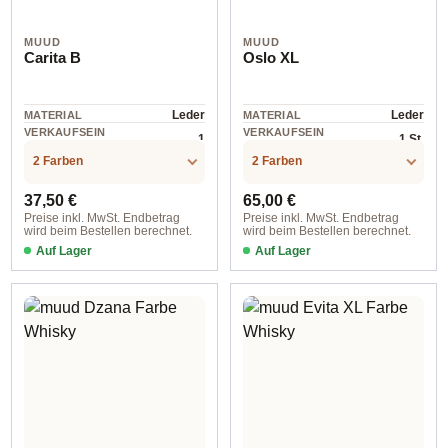
MUUD
MUUD
Carita B
Oslo XL
Leder
Leder
MATERIAL
MATERIAL
VERKAUFSEIN
VERKAUFSEIN
1
1 St.
HEIT
HEIT
2 Farben
2 Farben
Regulärer Preis:
Regulärer Preis:
37,50 €
65,00 €
Preise inkl. MwSt. Endbetrag
Preise inkl. MwSt. Endbetrag
wird beim Bestellen berechnet.
wird beim Bestellen berechnet.
Auf Lager
Auf Lager
Whisky
Whisky