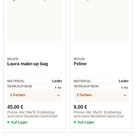
MUUD
MUUD
Laura make-up bag
Feline
Leder
Leder
MATERIAL
MATERIAL
VERKAUFSEIN
VERKAUFSEIN
1 St.
1 St.
HEIT
HEIT
2 Farben
3 Farben
Regulärer Preis:
Regulärer Preis:
45,00 €
6,00 €
Preise inkl. MwSt. Endbetrag
Preise inkl. MwSt. Endbetrag
wird beim Bestellen berechnet.
wird beim Bestellen berechnet.
Auf Lager
Auf Lager
4408 Whisky
4636 Rich Brown