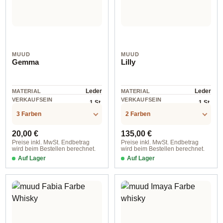
MUUD
MUUD
Gemma
Lilly
Leder
Leder
MATERIAL
MATERIAL
VERKAUFSEIN
VERKAUFSEIN
1 St.
1 St.
HEIT
HEIT
3 Farben
2 Farben
Regulärer Preis:
Regulärer Preis:
20,00 €
135,00 €
Preise inkl. MwSt. Endbetrag
Preise inkl. MwSt. Endbetrag
wird beim Bestellen berechnet.
wird beim Bestellen berechnet.
Auf Lager
Auf Lager
Rich Brown
4400 Whisky