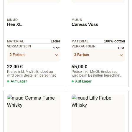
MUUD
MUUD
Hee XL
Canvas Voss
Leder
100% cotton
MATERIAL
MATERIAL
VERKAUFSEIN
VERKAUFSEIN
1 St.
1 St.
HEIT
HEIT
2 Farben
3 Farben
Regulärer Preis:
Regulärer Preis:
22,00 €
55,00 €
Preise inkl. MwSt. Endbetrag
Preise inkl. MwSt. Endbetrag
wird beim Bestellen berechnet.
wird beim Bestellen berechnet.
Auf Lager
Auf Lager
Whisky
Black