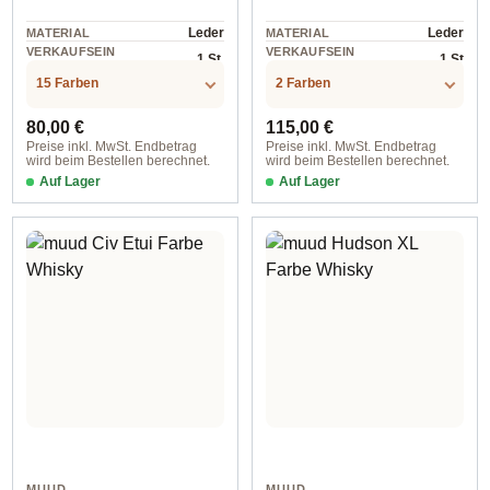
Leder
Leder
MATERIAL
MATERIAL
VERKAUFSEIN
VERKAUFSEIN
1 St.
1 St
HEIT
HEIT
15 Farben
2 Farben
Regulärer Preis:
Regulärer Preis:
80,00 €
115,00 €
Preise inkl. MwSt. Endbetrag
Preise inkl. MwSt. Endbetrag
wird beim Bestellen berechnet.
wird beim Bestellen berechnet.
Auf Lager
Auf Lager
Black/Dark Old Rose
Whisky
MUUD
MUUD