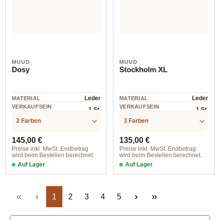
MUUD
MUUD
Dosy
Stockholm XL
Leder
Leder
MATERIAL
MATERIAL
VERKAUFSEIN
VERKAUFSEIN
1 St.
1 St.
HEIT
HEIT
2 Farben
3 Farben
Regulärer Preis:
Regulärer Preis:
145,00 €
135,00 €
Preise inkl. MwSt. Endbetrag
Preise inkl. MwSt. Endbetrag
wird beim Bestellen berechnet.
wird beim Bestellen berechnet.
Auf Lager
Auf Lager
Black
4707 Rich Brown
Seite
Seite
Seite
Seite
Seite
1
2
3
4
5