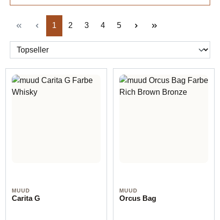
Seite
Seite
Seite
Seite
Seite
1
2
3
4
5
MUUD
MUUD
Carita G
Orcus Bag