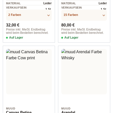
Leder
Leder
MATERIAL
MATERIAL
VERKAUFSEIN
VERKAUFSEIN
1 St.
1 St.
HEIT
HEIT
2 Farben
15 Farben
Regulärer Preis:
Regulärer Preis:
32,00 €
80,00 €
Preise inkl. MwSt. Endbetrag
Preise inkl. MwSt. Endbetrag
wird beim Bestellen berechnet.
wird beim Bestellen berechnet.
Auf Lager
Auf Lager
Black
1001 Rich Brown Night Shadows
MUUD
MUUD
Canvas Betina
Arendal