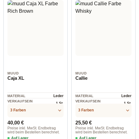
MUUD
MUUD
Caja XL
Callie
Leder
Leder
MATERIAL
MATERIAL
VERKAUFSEIN
VERKAUFSEIN
1 St.
1 St.
HEIT
HEIT
3 Farben
3 Farben
Regulärer Preis:
Regulärer Preis:
40,00 €
25,50 €
Preise inkl. MwSt. Endbetrag
Preise inkl. MwSt. Endbetrag
wird beim Bestellen berechnet.
wird beim Bestellen berechnet.
Auf Lager
Auf Lager