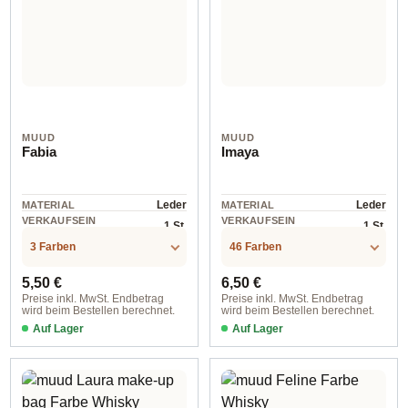
MUUD
MUUD
Fabia
Imaya
Leder
Leder
MATERIAL
MATERIAL
VERKAUFSEIN
VERKAUFSEIN
1 St.
1 St.
HEIT
HEIT
3 Farben
46 Farben
Regulärer Preis:
Regulärer Preis:
5,50 €
6,50 €
Preise inkl. MwSt. Endbetrag
Preise inkl. MwSt. Endbetrag
wird beim Bestellen berechnet.
wird beim Bestellen berechnet.
Auf Lager
Auf Lager
4628 Black
whisky / 12,00 mm