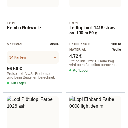
LOPI
LOPI
Kemba Rohwolle
Léttlopi col. 1418 straw
ca. 100 m 50 g
Wolle
100 m
MATERIAL
LAUFLÄNGE
Wolle
MATERIAL
Regulärer Preis:
4,72 €
34 Farben
Preise inkl. MwSt. Endbetrag
wird beim Bestellen berechnet.
Regulärer Preis:
56,50 €
Auf Lager
Preise inkl. MwSt. Endbetrag
wird beim Bestellen berechnet.
Auf Lager
Farbe 0059 black