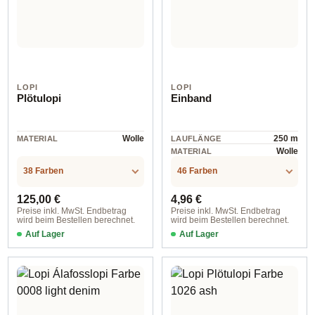
LOPI
LOPI
Plötulopi
Einband
Wolle
250 m
MATERIAL
LAUFLÄNGE
Wolle
MATERIAL
38 Farben
46 Farben
Regulärer Preis:
Regulärer Preis:
125,00 €
4,96 €
Preise inkl. MwSt. Endbetrag
Preise inkl. MwSt. Endbetrag
wird beim Bestellen berechnet.
wird beim Bestellen berechnet.
Auf Lager
Auf Lager
Farbe 9 brown
Farbe 9102 grey