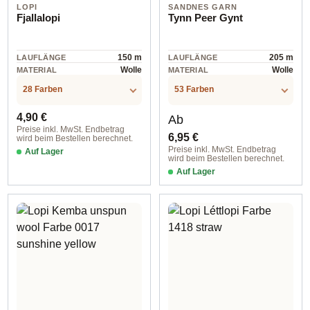
LOPI
SANDNES GARN
Fjallalopi
Tynn Peer Gynt
150 m
205 m
LAUFLÄNGE
LAUFLÄNGE
Wolle
Wolle
MATERIAL
MATERIAL
28 Farben
53 Farben
Regulärer Preis:
Regulärer Preis:
4,90 €
Ab
Preise inkl. MwSt. Endbetrag
6,95 €
wird beim Bestellen berechnet.
Preise inkl. MwSt. Endbetrag
Auf Lager
wird beim Bestellen berechnet.
Farbe 3059 raven black
Auf Lager
col. 1021 light grey melange