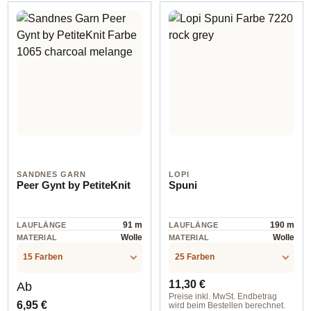
SANDNES GARN
LOPI
Peer Gynt by PetiteKnit
Spuni
91 m
190 m
LAUFLÄNGE
LAUFLÄNGE
Wolle
Wolle
MATERIAL
MATERIAL
15 Farben
25 Farben
Regulärer Preis:
Regulärer Preis:
11,30 €
Ab
Preise inkl. MwSt. Endbetrag
6,95 €
wird beim Bestellen berechnet.