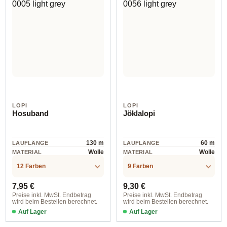
LOPI
LOPI
Hosuband
Jöklalopi
130 m
60 m
LAUFLÄNGE
LAUFLÄNGE
Wolle
Wolle
MATERIAL
MATERIAL
12 Farben
9 Farben
Regulärer Preis:
Regulärer Preis:
7,95 €
9,30 €
Preise inkl. MwSt. Endbetrag
Preise inkl. MwSt. Endbetrag
wird beim Bestellen berechnet.
wird beim Bestellen berechnet.
Auf Lager
Auf Lager
Farbe 0000 white-black
Farbe 0008 light denim