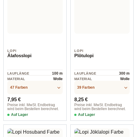
LOPI
LOPI
Álafosslopi
Plötulopi
100 m
300 m
LAUFLÄNGE
LAUFLÄNGE
Wolle
Wolle
MATERIAL
MATERIAL
47 Farben
39 Farben
Regulärer Preis:
Regulärer Preis:
7,95 €
8,25 €
Preise inkl. MwSt. Endbetrag
Preise inkl. MwSt. Endbetrag
wird beim Bestellen berechnet.
wird beim Bestellen berechnet.
Auf Lager
Auf Lager
Farbe 1232 artic exposure
Farbe 9 brown