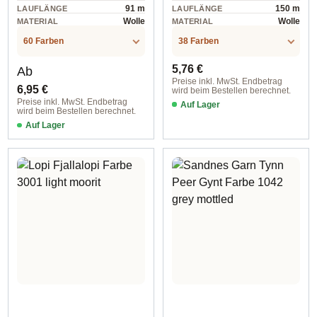
91 m
150 m
LAUFLÄNGE
LAUFLÄNGE
Wolle
Wolle
MATERIAL
MATERIAL
60 Farben
38 Farben
Regulärer Preis:
Regulärer Preis:
5,76 €
Ab
Preise inkl. MwSt. Endbetrag
6,95 €
wird beim Bestellen berechnet.
Preise inkl. MwSt. Endbetrag
Auf Lager
wird beim Bestellen berechnet.
Farbe 0968 navy
Auf Lager
col. 1012 natural