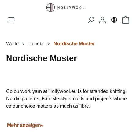
Zum Hauptinhalt springen
Waren
Wolle
Beliebt
Nordische Muster
Nordische Muster
Colourwork yarn at Hollywool.eu is for stranded knitting,
Nordic patterns, Fair Isle style motifs and projects where
colour choice matters as much as fibre.
This route should stay curated. Good colourwork
Mehr anzeigen
browsing needs clear shade ranges, compatible yarn