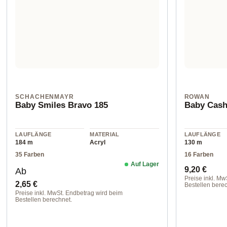
SCHACHENMAYR
ROWAN
Baby Smiles Bravo 185
Baby Cash
LAUFLÄNGE
MATERIAL
LAUFLÄNGE
184 m
Acryl
130 m
35 Farben
16 Farben
Auf Lager
Regulärer Preis:
Regulärer 
9,20 €
Ab
Preise inkl. Mw
2,65 €
Bestellen berec
Preise inkl. MwSt. Endbetrag wird beim
103 Camel
Bestellen berechnet.
00180 flamingo color