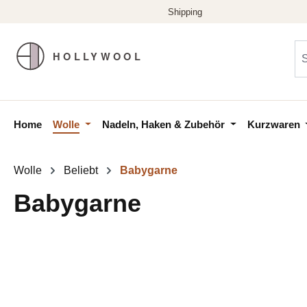
m Hauptinhalt springen
Zur Suche springen
Zur Hauptnavigation springen
Home
Wolle
Nadeln, Haken & Zubehör
Kurzwaren
Wolle
Beliebt
Babygarne
Babygarne