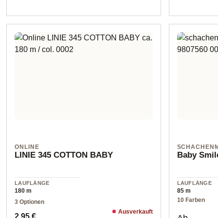
ONLINE
SCHACHEN
LINIE 345 COTTON BABY
Baby Smile
LAUFLÄNGE
LAUFLÄNGE
180 m
85 m
10 Farben
3 Optionen
Ausverkauft
Regulärer Preis:
Regulärer 
2,95 €