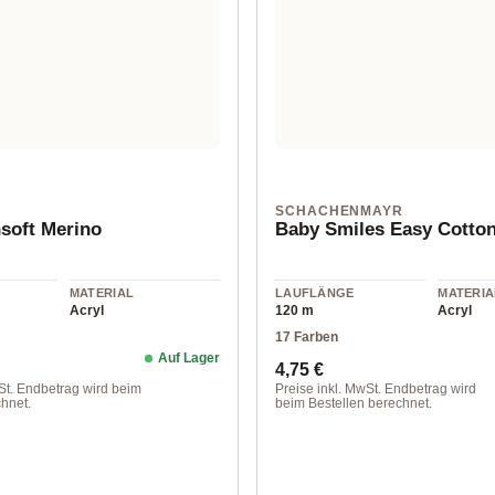
SCHACHENMAYR
soft Merino
Baby Smiles Easy Cotto
MATERIAL
LAUFLÄNGE
MATERIA
Acryl
120 m
Acryl
17 Farben
Auf Lager
Preis:
Regulärer Preis:
4,75 €
St. Endbetrag wird beim
Preise inkl. MwSt. Endbetrag wird
hnet.
beim Bestellen berechnet.
01038 altrosa / ca. 120 m