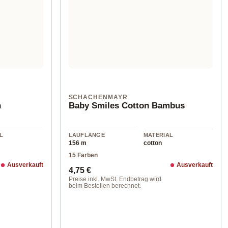
SCHACHENMAYR
n
Baby Smiles Cotton Bambus
L
LAUFLÄNGE
MATERIAL
156 m
cotton
15 Farben
Ausverkauft
Ausverkauft
Regulärer Preis:
4,75 €
Preise inkl. MwSt. Endbetrag wird
beim Bestellen berechnet.
01002 natur