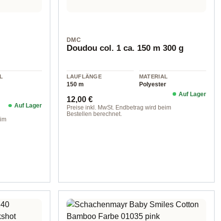
DMC
Doudou col. 1 ca. 150 m 300 g
L
LAUFLÄNGE
MATERIAL
150 m
Polyester
Auf Lager
Regulärer Preis:
12,00 €
Auf Lager
Preise inkl. MwSt. Endbetrag wird beim
Bestellen berechnet.
eim