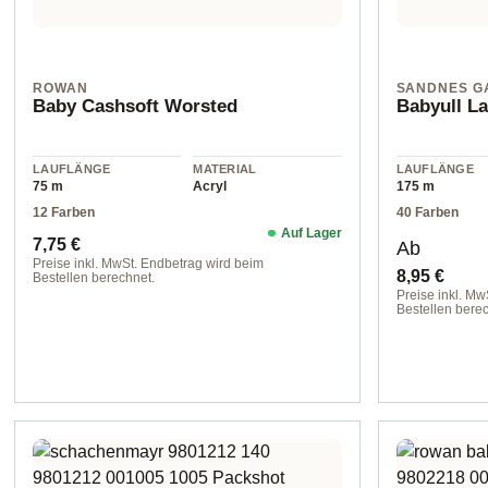
ROWAN
SANDNES G
Baby Cashsoft Worsted
Babyull La
LAUFLÄNGE
MATERIAL
LAUFLÄNGE
75 m
Acryl
175 m
12 Farben
40 Farben
Auf Lager
Regulärer Preis:
Regulärer 
7,75 €
Ab
Preise inkl. MwSt. Endbetrag wird beim
8,95 €
Bestellen berechnet.
Preise inkl. Mw
75 m / 10010
Bestellen berec
col. 1022 gram