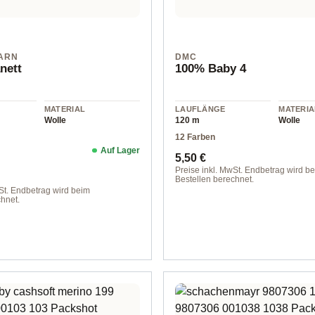
ARN
DMC
nett
100% Baby 4
MATERIAL
LAUFLÄNGE
MATERIA
Wolle
120 m
Wolle
12 Farben
Auf Lager
Preis:
Regulärer Preis:
5,50 €
Preise inkl. MwSt. Endbetrag wird b
Bestellen berechnet.
St. Endbetrag wird beim
Farbe 100
hnet.
elert