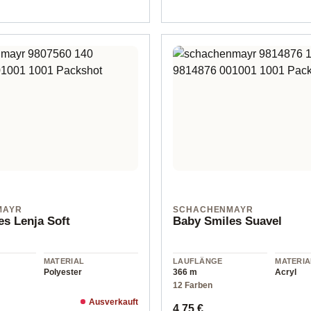
MAYR
SCHACHENMAYR
s Lenja Soft
Baby Smiles Suavel
MATERIAL
LAUFLÄNGE
MATERIA
Polyester
366 m
Acryl
12 Farben
Ausverkauft
Preis:
Regulärer Preis:
4,75 €