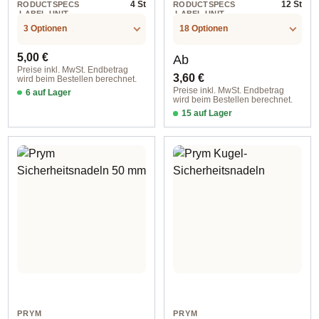
4 St
12 St
RODUCTSPECS
RODUCTSPECS
.LABEL.UNIT
.LABEL.UNIT
3 Optionen
18 Optionen
Regulärer Preis:
Regulärer Preis:
5,00 €
Ab
Preise inkl. MwSt. Endbetrag
3,60 €
wird beim Bestellen berechnet.
Preise inkl. MwSt. Endbetrag
6 auf Lager
wird beim Bestellen berechnet.
hellblau
15 auf Lager
23 mm / silver-colored
PRYM
PRYM