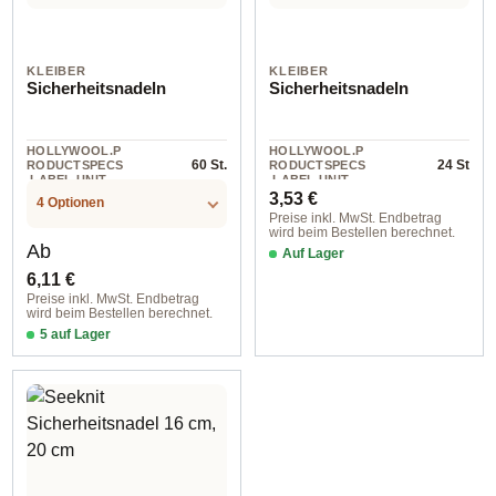
KLEIBER
KLEIBER
Sicherheitsnadeln
Sicherheitsnadeln
HOLLYWOOL.P
HOLLYWOOL.P
60 St.
24 St
RODUCTSPECS
RODUCTSPECS
.LABEL.UNIT
.LABEL.UNIT
Regulärer Preis:
3,53 €
4 Optionen
Preise inkl. MwSt. Endbetrag
wird beim Bestellen berechnet.
Regulärer Preis:
Ab
Auf Lager
6,11 €
Preise inkl. MwSt. Endbetrag
wird beim Bestellen berechnet.
5 auf Lager
schwarz