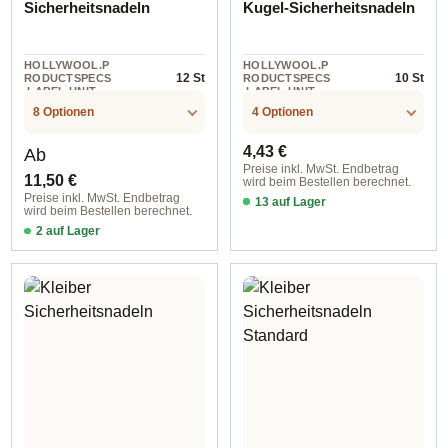
Sicherheitsnadeln
Kugel-Sicherheitsnadeln
HOLLYWOOL.P
HOLLYWOOL.P
12 St
10 St
RODUCTSPECS
RODUCTSPECS
.LABEL.UNIT
.LABEL.UNIT
8 Optionen
4 Optionen
Regulärer Preis:
Regulärer Preis:
4,43 €
Ab
Preise inkl. MwSt. Endbetrag
11,50 €
wird beim Bestellen berechnet.
Preise inkl. MwSt. Endbetrag
13 auf Lager
wird beim Bestellen berechnet.
silberfarbig / 34 mm
2 auf Lager
goldfarbig / 27 mm