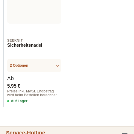
SEEKNIT
Sicherheitsnadel
2 Optionen
Regulärer Preis:
Ab
5,95 €
Preise inkl. MwSt. Endbetrag
wird beim Bestellen berechnet.
Auf Lager
Service-Hotline