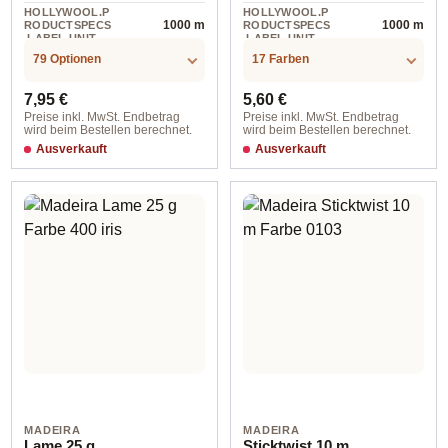
HOLLYWOOL.P
HOLLYWOOL.P
1000 m
1000 m
RODUCTSPECS
RODUCTSPECS
.LABEL.UNIT
.LABEL.UNIT
79 Optionen
17 Farben
Regulärer Preis:
Regulärer Preis:
7,95 €
5,60 €
Preise inkl. MwSt. Endbetrag
Preise inkl. MwSt. Endbetrag
wird beim Bestellen berechnet.
wird beim Bestellen berechnet.
Ausverkauft
Ausverkauft
MADEIRA
MADEIRA
Lame 25 g
Sticktwist 10 m