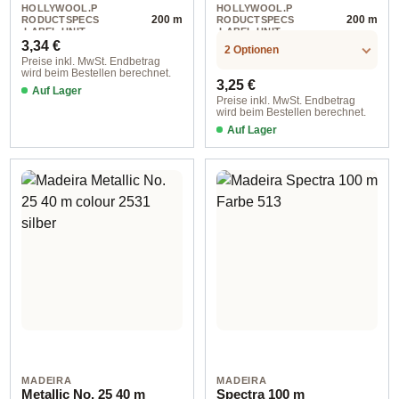
HOLLYWOOL.P
HOLLYWOOL.P
200 m
200 m
RODUCTSPECS
RODUCTSPECS
.LABEL.UNIT
.LABEL.UNIT
Regulärer Preis:
3,34 €
2 Optionen
Preise inkl. MwSt. Endbetrag
wird beim Bestellen berechnet.
Regulärer Preis:
3,25 €
Auf Lager
Preise inkl. MwSt. Endbetrag
wird beim Bestellen berechnet.
Auf Lager
MADEIRA
MADEIRA
Metallic No. 25 40 m
Spectra 100 m