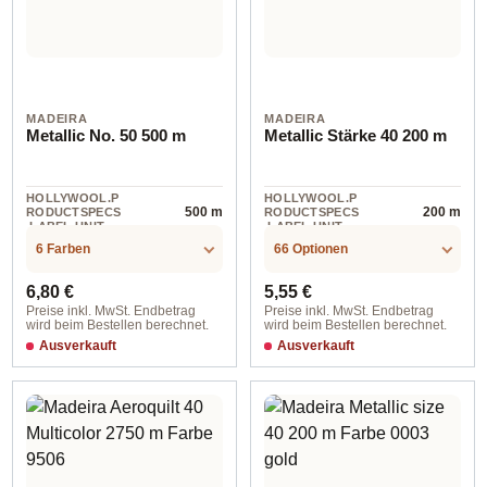
MADEIRA
MADEIRA
Metallic No. 50 500 m
Metallic Stärke 40 200 m
HOLLYWOOL.P
HOLLYWOOL.P
500 m
200 m
RODUCTSPECS
RODUCTSPECS
.LABEL.UNIT
.LABEL.UNIT
6 Farben
66 Optionen
Regulärer Preis:
Regulärer Preis:
6,80 €
5,55 €
Preise inkl. MwSt. Endbetrag
Preise inkl. MwSt. Endbetrag
wird beim Bestellen berechnet.
wird beim Bestellen berechnet.
Ausverkauft
Ausverkauft