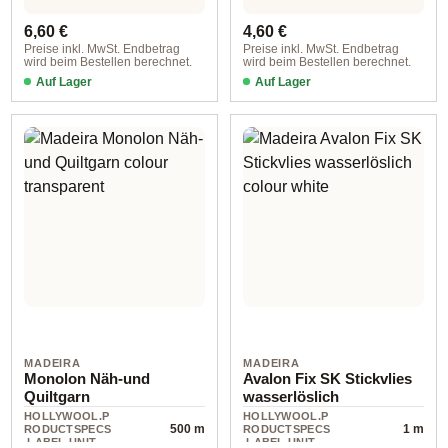
Regulärer Preis:
Regulärer Preis:
6,60 €
4,60 €
Preise inkl. MwSt. Endbetrag
Preise inkl. MwSt. Endbetrag
wird beim Bestellen berechnet.
wird beim Bestellen berechnet.
Auf Lager
Auf Lager
MADEIRA
MADEIRA
Monolon Näh-und
Avalon Fix SK Stickvlies
Quiltgarn
wasserlöslich
HOLLYWOOL.P
HOLLYWOOL.P
500 m
1 m
RODUCTSPECS
RODUCTSPECS
.LABEL.UNIT
.LABEL.UNIT