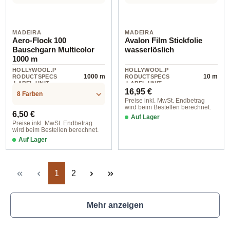
MADEIRA
MADEIRA
Aero-Flock 100
Avalon Film Stickfolie
Bauschgarn Multicolor
wasserlöslich
1000 m
HOLLYWOOL.P
HOLLYWOOL.P
1000 m
10 m
RODUCTSPECS
RODUCTSPECS
.LABEL.UNIT
.LABEL.UNIT
Regulärer Preis:
16,95 €
8 Farben
Preise inkl. MwSt. Endbetrag
wird beim Bestellen berechnet.
Regulärer Preis:
6,50 €
Auf Lager
Preise inkl. MwSt. Endbetrag
wird beim Bestellen berechnet.
Auf Lager
09513 col. 9513
Seite
Seite
1
2
Mehr anzeigen