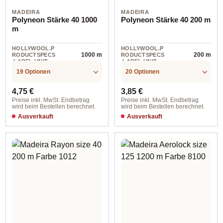
MADEIRA
MADEIRA
Polyneon Stärke 40 1000
Polyneon Stärke 40 200 m
m
HOLLYWOOL.P
HOLLYWOOL.P
1000 m
200 m
RODUCTSPECS
RODUCTSPECS
.LABEL.UNIT
.LABEL.UNIT
19 Optionen
20 Optionen
Regulärer Preis:
Regulärer Preis:
4,75 €
3,85 €
Preise inkl. MwSt. Endbetrag
Preise inkl. MwSt. Endbetrag
wird beim Bestellen berechnet.
wird beim Bestellen berechnet.
Ausverkauft
Ausverkauft