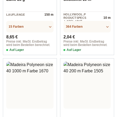
150 m
HOLLYWOOL.P
LAUFLÄNGE
10 m
RODUCTSPECS
.LABEL.UNIT
15 Farben
364 Farben
Regulärer Preis:
Regulärer Preis:
8,65 €
2,04 €
Preise inkl. MwSt. Endbetrag
Preise inkl. MwSt. Endbetrag
wird beim Bestellen berechnet.
wird beim Bestellen berechnet.
Auf Lager
Auf Lager
413 rosa
0105