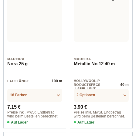
MADEIRA
MADEIRA
Nora 25 g
Metallic No.12 40 m
100 m
HOLLYWOOL.P
LAUFLÄNGE
40 m
RODUCTSPECS
.LABEL.UNIT
16 Farben
2 Optionen
Regulärer Preis:
Regulärer Preis:
7,15 €
3,90 €
Preise inkl. MwSt. Endbetrag
Preise inkl. MwSt. Endbetrag
wird beim Bestellen berechnet.
wird beim Bestellen berechnet.
Auf Lager
Auf Lager
358 grün