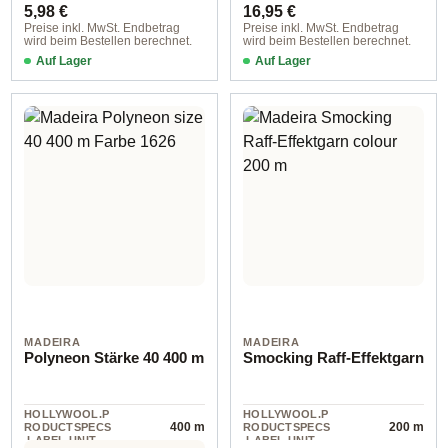
Regulärer Preis:
Regulärer Preis:
5,98 €
16,95 €
Preise inkl. MwSt. Endbetrag
Preise inkl. MwSt. Endbetrag
wird beim Bestellen berechnet.
wird beim Bestellen berechnet.
Auf Lager
Auf Lager
MADEIRA
MADEIRA
Polyneon Stärke 40 400 m
Smocking Raff-Effektgarn
HOLLYWOOL.P
HOLLYWOOL.P
400 m
200 m
RODUCTSPECS
RODUCTSPECS
.LABEL.UNIT
.LABEL.UNIT