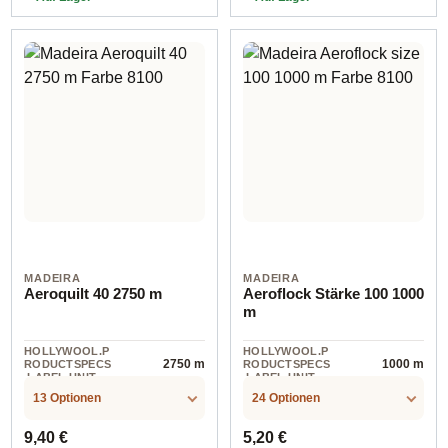
09508 col. 9508
MADEIRA
MADEIRA
Aeroquilt 40 2750 m
Aeroflock Stärke 100 1000
m
HOLLYWOOL.P
HOLLYWOOL.P
2750 m
1000 m
RODUCTSPECS
RODUCTSPECS
.LABEL.UNIT
.LABEL.UNIT
13 Optionen
24 Optionen
Regulärer Preis:
Regulärer Preis:
9,40 €
5,20 €