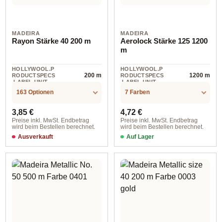
MADEIRA
MADEIRA
Rayon Stärke 40 200 m
Aerolock Stärke 125 1200
m
HOLLYWOOL.P
HOLLYWOOL.P
200 m
1200 m
RODUCTSPECS
RODUCTSPECS
.LABEL.UNIT
.LABEL.UNIT
163 Optionen
7 Farben
Regulärer Preis:
Regulärer Preis:
3,85 €
4,72 €
Preise inkl. MwSt. Endbetrag
Preise inkl. MwSt. Endbetrag
wird beim Bestellen berechnet.
wird beim Bestellen berechnet.
Ausverkauft
Auf Lager
08010 col. 8010