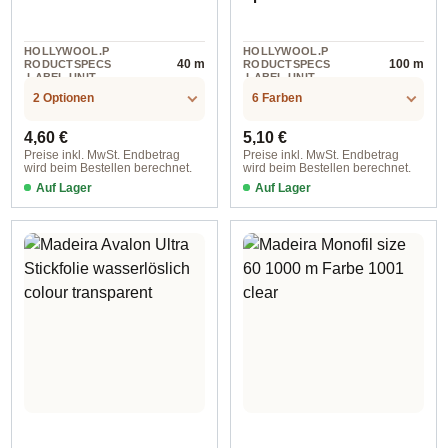
HOLLYWOOL.P
HOLLYWOOL.P
40 m
100 m
RODUCTSPECS
RODUCTSPECS
.LABEL.UNIT
.LABEL.UNIT
2 Optionen
6 Farben
Regulärer Preis:
Regulärer Preis:
4,60 €
5,10 €
Preise inkl. MwSt. Endbetrag
Preise inkl. MwSt. Endbetrag
wird beim Bestellen berechnet.
wird beim Bestellen berechnet.
Auf Lager
Auf Lager
525