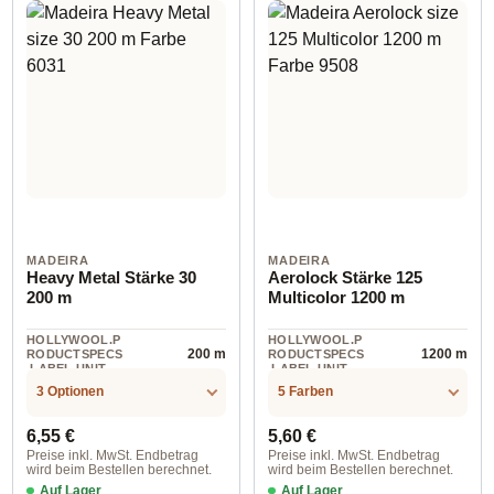
MADEIRA
MADEIRA
Heavy Metal Stärke 30
Aerolock Stärke 125
200 m
Multicolor 1200 m
HOLLYWOOL.P
HOLLYWOOL.P
200 m
1200 m
RODUCTSPECS
RODUCTSPECS
.LABEL.UNIT
.LABEL.UNIT
3 Optionen
5 Farben
Regulärer Preis:
Regulärer Preis:
6,55 €
5,60 €
Preise inkl. MwSt. Endbetrag
Preise inkl. MwSt. Endbetrag
wird beim Bestellen berechnet.
wird beim Bestellen berechnet.
Auf Lager
Auf Lager