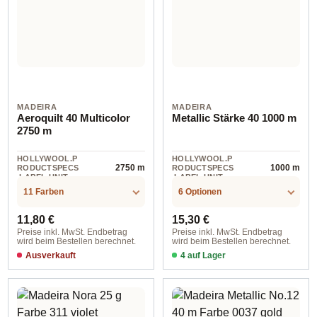
MADEIRA
MADEIRA
Aeroquilt 40 Multicolor
Metallic Stärke 40 1000 m
2750 m
HOLLYWOOL.P
HOLLYWOOL.P
2750 m
1000 m
RODUCTSPECS
RODUCTSPECS
.LABEL.UNIT
.LABEL.UNIT
11 Farben
6 Optionen
Regulärer Preis:
Regulärer Preis:
11,80 €
15,30 €
Preise inkl. MwSt. Endbetrag
Preise inkl. MwSt. Endbetrag
wird beim Bestellen berechnet.
wird beim Bestellen berechnet.
Ausverkauft
4 auf Lager
0003 gold