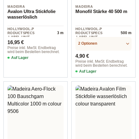
MADEIRA
MADEIRA
Avalon Ultra Stickfolie
Monofil Stärke 40 500 m
wasserlöslich
HOLLYWOOL.P
HOLLYWOOL.P
3 m
500 m
RODUCTSPECS
RODUCTSPECS
.LABEL.UNIT
.LABEL.UNIT
Regulärer Preis:
16,95 €
2 Optionen
Preise inkl. MwSt. Endbetrag
wird beim Bestellen berechnet.
Regulärer Preis:
4,90 €
Auf Lager
Preise inkl. MwSt. Endbetrag
wird beim Bestellen berechnet.
Auf Lager