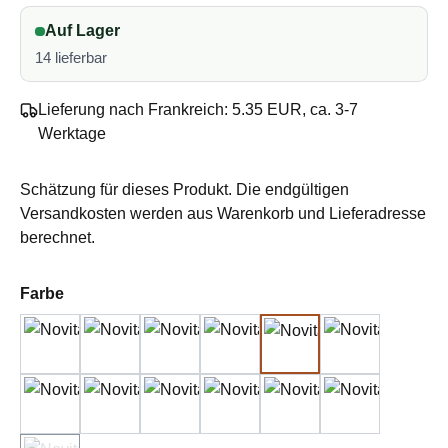
Auf Lager
14 lieferbar
Lieferung nach Frankreich: 5.35 EUR, ca. 3-7
Werktage
Schätzung für dieses Produkt. Die endgültigen
Versandkosten werden aus Warenkorb und Lieferadresse
berechnet.
auswählen
Farbe
10 off white
43 stone
60 sand
99 black
109 tide
170 navy
282 heat
330 artichoke
372 mugworth
505 milkweed
548 berry
663 mushroo