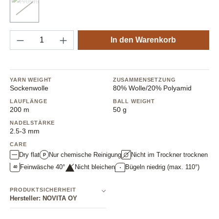
307 verse
(Ausverkauft)
(Diese Option ist zurzeit nicht verfügbar.)
Produkt Anzahl: Gib den gewünschten Wert e
In den Warenkorb
YARN WEIGHT
ZUSAMMENSETZUNG
Sockenwolle
80% Wolle/20% Polyamid
LAUFLÄNGE
BALL WEIGHT
200 m
50 g
NADELSTÄRKE
2.5-3 mm
CARE
Dry flat
Nur chemische Reinigung
Nicht im Trockner trocknen
P
Feinwäsche 40°
Nicht bleichen
Bügeln niedrig (max. 110°)
40
•
PRODUKTSICHERHEIT
Hersteller: NOVITA OY