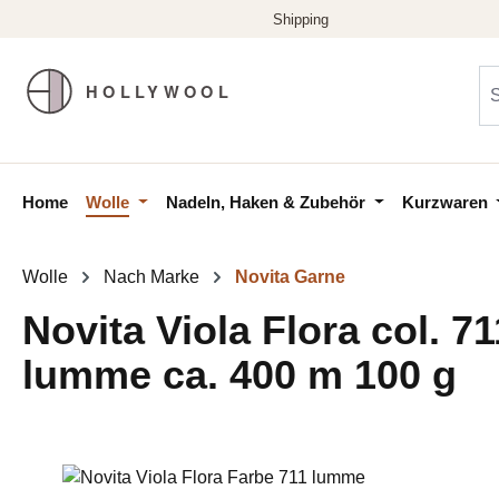
m Hauptinhalt springen
Zur Suche springen
Zur Hauptnavigation springen
Home
Wolle
Nadeln, Haken & Zubehör
Kurzwaren
Wolle
Nach Marke
Novita Garne
Novita Viola Flora col. 71
lumme ca. 400 m 100 g
Bildergalerie überspringen