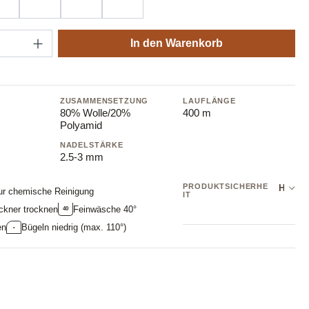
me
8341 crane
8361 black tulip
8371 marigold
8381 meadowsweet
Anzahl: Gib den gewünschten Wert ein oder
In den Warenkorb
ZUSAMMENSETZUNG
LAUFLÄNGE
80% Wolle/20%
400 m
Polyamid
NADELSTÄRKE
2.5-3 mm
PRODUKTSICHERHE
Hersteller: NOVITA OY
ur chemische Reinigung
IT
ckner trocknen
Feinwäsche 40°
40
en
Bügeln niedrig (max. 110°)
•