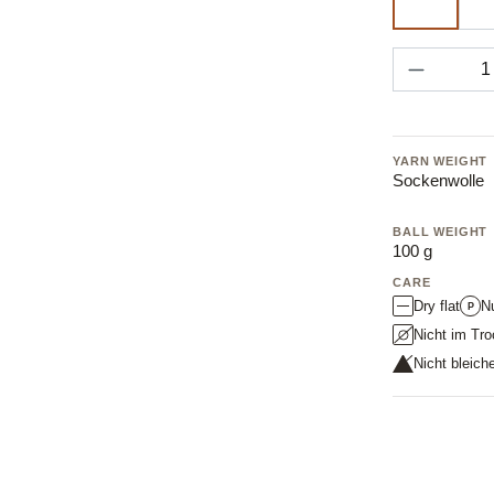
711 lum
Produkt 
YARN WEIGHT
Sockenwolle
BALL WEIGHT
100 g
CARE
Dry flat
N
P
Nicht im Tro
Nicht bleich