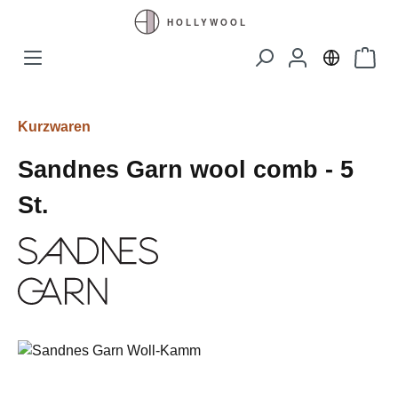
Zum Hauptinhalt springen
Waren
Kurzwaren
Sandnes Garn wool comb - 5
St.
Bildergalerie überspringen