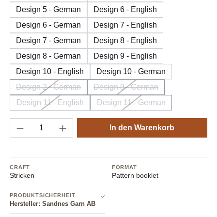
Design 5 - German
Design 6 - English
Design 6 - German
Design 7 - English
Design 7 - German
Design 8 - English
Design 8 - German
Design 9 - English
Design 10 - English
Design 10 - German
Design 2 - German
Design 9 - German
(Ausverkauft)
(Diese Option ist zurzeit nicht verfügbar.)
(Ausverkauft)
(Diese Option ist zurzeit nicht
Design 11 - English
Design 11 - German
(Ausverkauft)
(Diese Option ist zurzeit nicht verfügbar.)
(Ausverkauft)
(Diese Option ist zurzeit nic
Produkt Anzahl: Gib den gewünschten Wert e
In den Warenkorb
CRAFT
FORMAT
Stricken
Pattern booklet
PRODUKTSICHERHEIT
Hersteller: Sandnes Garn AB