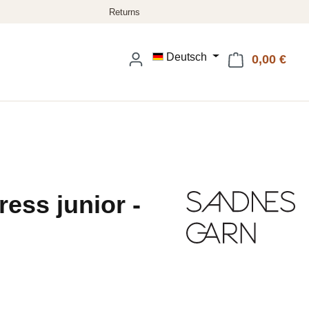
Deutsch
0,00 €
Ware
ess junior -
eis: