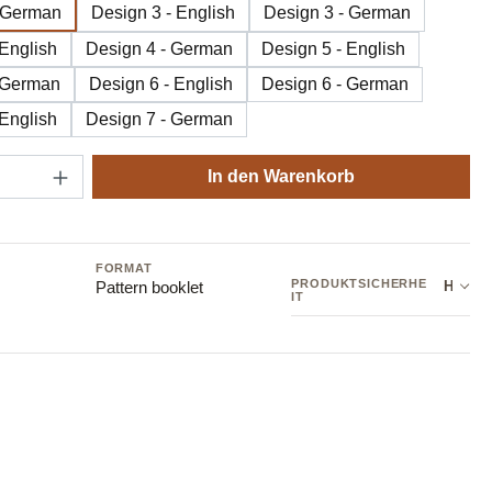
- German
Design 3 - English
Design 3 - German
 English
Design 4 - German
Design 5 - English
 German
Design 6 - English
Design 6 - German
 English
Design 7 - German
Anzahl: Gib den gewünschten Wert ein oder
In den Warenkorb
FORMAT
PRODUKTSICHERHE
Hersteller: Sandnes Garn AB
Pattern booklet
IT