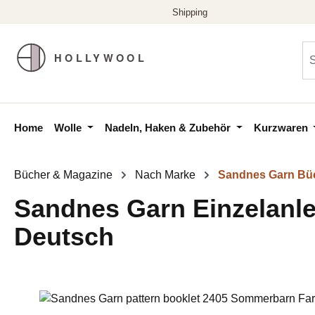
m Hauptinhalt springen
Zur Suche springen
Zur Hauptnavigation springen
Home
Wolle
Nadeln, Haken & Zubehör
Kurzwaren
Bücher & Magazine
Nach Marke
Sandnes Garn Bü
Sandnes Garn Einzelanlei
Deutsch
Bildergalerie überspringen