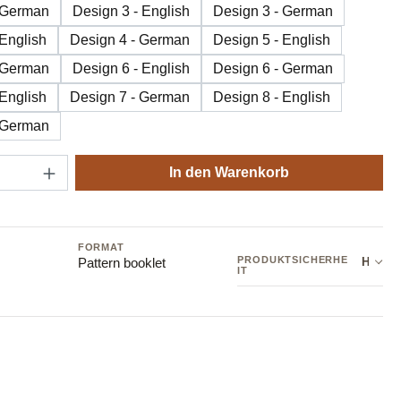
 German
Design 3 - English
Design 3 - German
 English
Design 4 - German
Design 5 - English
 German
Design 6 - English
Design 6 - German
 English
Design 7 - German
Design 8 - English
 German
Anzahl: Gib den gewünschten Wert ein oder
In den Warenkorb
FORMAT
PRODUKTSICHERHE
Hersteller: Sandnes Garn AB
Pattern booklet
IT