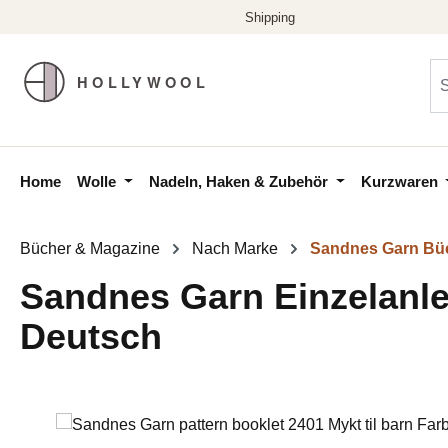
m Hauptinhalt springen
Zur Suche springen
Zur Hauptnavigation springen
Home
Wolle
Nadeln, Haken & Zubehör
Kurzwaren
Bücher & Magazine
Nach Marke
Sandnes Garn Bü
Sandnes Garn Einzelanlei
Deutsch
Bildergalerie überspringen