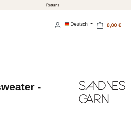
Deutsch
0,00 €
Ware
weater -
eis: