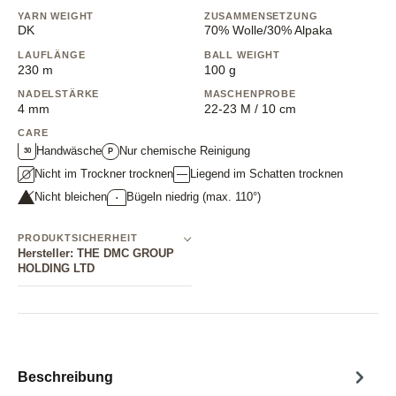
YARN WEIGHT
ZUSAMMENSETZUNG
DK
70% Wolle/30% Alpaka
LAUFLÄNGE
BALL WEIGHT
230 m
100 g
NADELSTÄRKE
MASCHENPROBE
4 mm
22-23 M / 10 cm
CARE
Handwäsche
Nur chemische Reinigung
30
P
Nicht im Trockner trocknen
Liegend im Schatten trocknen
Nicht bleichen
Bügeln niedrig (max. 110°)
•
PRODUKTSICHERHEIT
Hersteller: THE DMC GROUP
HOLDING LTD
Beschreibung