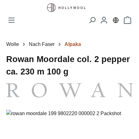
Zum Hauptinhalt springen
Waren
Wolle
Nach Faser
Alpaka
Rowan Moordale col. 2 pepper
ca. 230 m 100 g
Bildergalerie überspringen