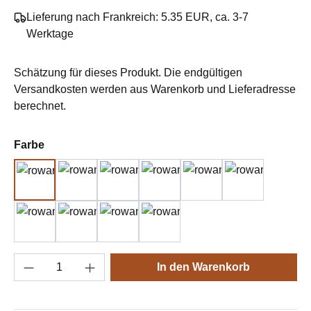
Lieferung nach Frankreich: 5.35 EUR, ca. 3-7
Werktage
Schätzung für dieses Produkt. Die endgültigen
Versandkosten werden aus Warenkorb und Lieferadresse
berechnet.
auswählen
Farbe
10 Ink
11 Clay
12 Blush
13 Skye
14 Camel
15 Charcoal
16 Denim
17 Snow
18 Sand
19 Sage
Produkt Anzahl: Gib den gewünschten Wert e
In den Warenkorb