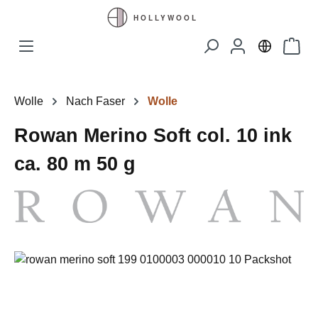
Zum Hauptinhalt springen
Waren
Wolle
Nach Faser
Wolle
Rowan Merino Soft col. 10 ink
ca. 80 m 50 g
Bildergalerie überspringen