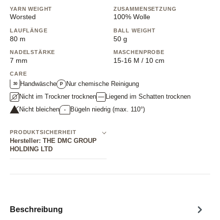
YARN WEIGHT
ZUSAMMENSETZUNG
Worsted
100% Wolle
LAUFLÄNGE
BALL WEIGHT
80 m
50 g
NADELSTÄRKE
MASCHENPROBE
7 mm
15-16 M / 10 cm
CARE
Handwäsche
Nur chemische Reinigung
30
P
Nicht im Trockner trocknen
Liegend im Schatten trocknen
Nicht bleichen
Bügeln niedrig (max. 110°)
•
PRODUKTSICHERHEIT
Hersteller: THE DMC GROUP
HOLDING LTD
Beschreibung