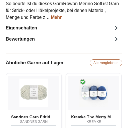
So beurteilst du dieses GarnRowan Merino Soft ist Garn
für Strick- oder Häkelprojekte, bei denen Material,
Menge und Farbe z…
Mehr
Eigenschaften
Bewertungen
Ähnliche Garne auf Lager
Alle vergleichen
Sandnes Garn Fritidsgarn
Kremke The Merry Merino 70 GOTS
SANDNES GARN
KREMKE