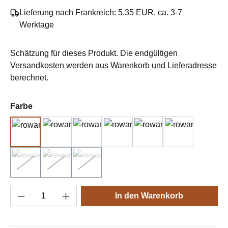
Lieferung nach Frankreich: 5.35 EUR, ca. 3-7
Werktage
Schätzung für dieses Produkt. Die endgültigen
Versandkosten werden aus Warenkorb und Lieferadresse
berechnet.
auswählen
Farbe
1 Frost
4 Spring
5 Summer
6 Blosson
8 Twilight
9 Luna
2 Beach
3 Cloudy
7 Bluebell
(Ausverkauft)
(Diese Option ist zurzeit nicht verfügbar.)
(Ausverkauft)
(Diese Option ist zurzeit nicht verfügbar.)
(Ausverkauft)
(Diese Option ist zurzeit nicht verfügbar.)
Produkt Anzahl: Gib den gewünschten Wert e
In den Warenkorb