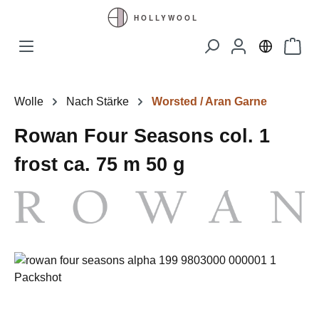
Zum Hauptinhalt springen
Waren
Wolle
Nach Stärke
Worsted / Aran Garne
Rowan Four Seasons col. 1
frost ca. 75 m 50 g
Bildergalerie überspringen