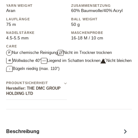
YARN WEIGHT
ZUSAMMENSETZUNG
Aran
60% Baumwolle/40% Acryl
LAUFLÄNGE
BALL WEIGHT
75 m
50 g
NADELSTÄRKE
MASCHENPROBE
4.5-5.5 mm
16-18 M / 10 cm
CARE
Nur chemische Reinigung
Nicht im Trockner trocknen
P
Wollwäsche 40°
Liegend im Schatten trocknen
Nicht bleichen
40
Bügeln niedrig (max. 110°)
•
PRODUKTSICHERHEIT
Hersteller: THE DMC GROUP
HOLDING LTD
Beschreibung