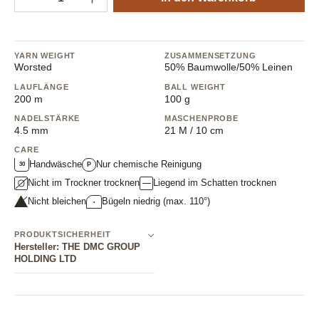
YARN WEIGHT
ZUSAMMENSETZUNG
Worsted
50% Baumwolle/50% Leinen
LAUFLÄNGE
BALL WEIGHT
200 m
100 g
NADELSTÄRKE
MASCHENPROBE
4.5 mm
21 M / 10 cm
CARE
Handwäsche
Nur chemische Reinigung
30
P
Nicht im Trockner trocknen
Liegend im Schatten trocknen
Nicht bleichen
Bügeln niedrig (max. 110°)
•
PRODUKTSICHERHEIT
Hersteller: THE DMC GROUP
HOLDING LTD