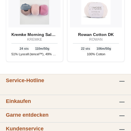
Kremke Morning Salutation VEGAN
Rowan Cotton DK
KREMKE
ROWAN
24 sts
110m/50g
22 sts
106m/50g
51% Lyocell (tencel™), 49% Cotton
100% Cotton
Service-Hotline
Einkaufen
Garne entdecken
Kundenservice