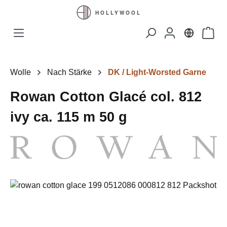
Zum Hauptinhalt springen
Waren
Wolle
Nach Stärke
DK / Light-Worsted Garne
Rowan Cotton Glacé col. 812
ivy ca. 115 m 50 g
Bildergalerie überspringen